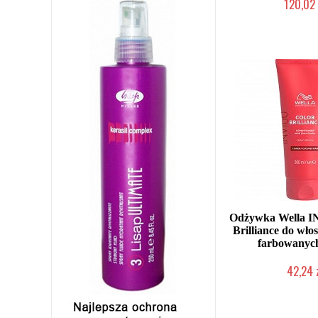
120,02 
Duża ilość (wysy
Odżywka Wella I
Brilliance do wło
farbowanyc
42,24 
Mała ilość (wysy