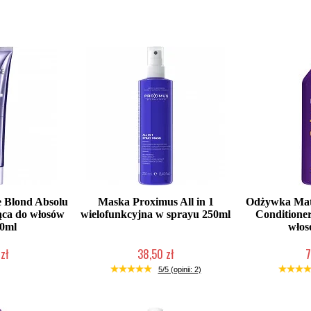
 Blond Absolu
Maska Proximus All in 1
Odżywka Matr
ąca do włosów
wielofunkcyjna w sprayu 250ml
Conditione
50ml
włos
zł
38,50 zł
7
łka w 24h)
Duża ilość (wysyłka w 24h)
Duża iloś
5/5 (opinii: 2)