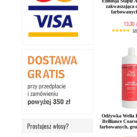
Emulsja Stapiz 
zakwaszająca 
farbowanyc
13,30 
Duża ilość (wysy
5/5
Odżywka Wella I
Brilliance Coars
Prostujesz włosy?
farbowanych, gr