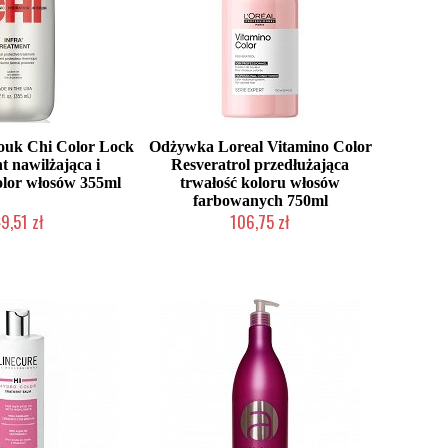
uk Chi Color Lock
Odżywka Loreal Vitamino Color
t nawilżająca i
Resveratrol przedłużająca
olor włosów 355ml
trwałość koloru włosów
farbowanych 750ml
9,51 zł
106,75 zł
ć (wysyłka w 24h)
Duża ilość (wysyłka w 24h)