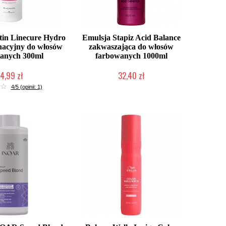
tin Linecure Hydro
Emulsja Stapiz Acid Balance
nacyjny do włosów
zakwaszająca do włosów
anych 300ml
farbowanych 1000ml
4,99 zł
32,40 zł
ć (wysyłka w 24h)
Duża ilość (wysyłka w 24h)
4/5 (opinii: 1)