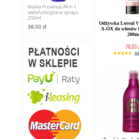
Maska Proximus All in 1
wielofunkcyjna w sprayu
250ml
Odżywka Loreal V
38,50 zł
A-OX do włosów 
200m
70,53 
Duża ilość (wysy
5/5