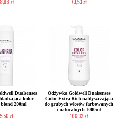
8,88 zł
70,53 zł
ć (wysyłka w 24h)
Duża ilość (wysyłka w 24h)
dwell Dualsenses
Odżywka Goldwell Dualsenses
hładzająca kolor
Color Extra Rich nabłyszczająca
 blond 200ml
do grubych włosów farbowanych
i naturalnych 1000ml
5,56 zł
106,32 zł
ć (wysyłka w 24h)
Mała ilość (wysyłka w 24h)