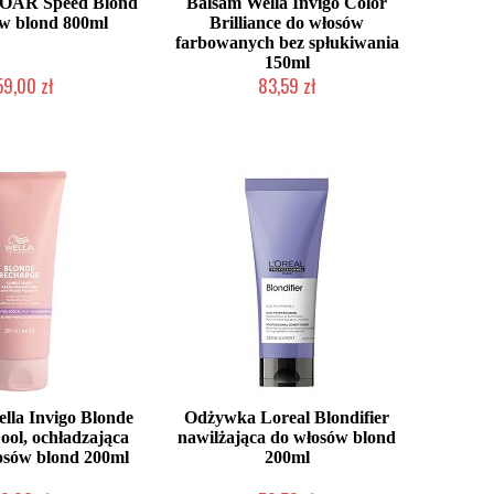
OAR Speed Blond
Balsam Wella Invigo Color
w blond 800ml
Brilliance do włosów
farbowanych bez spłukiwania
150ml
59,00 zł
83,59 zł
ć (wysyłka w 24h)
Mała ilość (wysyłka w 24h)
la Invigo Blonde
Odżywka Loreal Blondifier
ol, ochładzająca
nawilżająca do włosów blond
osów blond 200ml
200ml