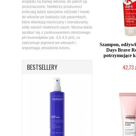
względu na barwę włosów, do jakich są
przeznaczone. Niektórzy producenci
polecają także specjalne odżywki i maski
do włosów po balejażu lub pasemkach,
które likwidują niechciany i nienaturalny,
żółty odcień niektórych pasm. Można także
spotkać się z zastosowaniem obniżonego
pH kosmetyków (ok. 3,5-4,5 pH), co
zatrzymuje pigment we włosach i
Szampon, odżywk
wspomaga utrwalenie koloru.
Days Brave Re
potrzymujące k
BESTSELLERY
42,73 
Duża ilość (wysy