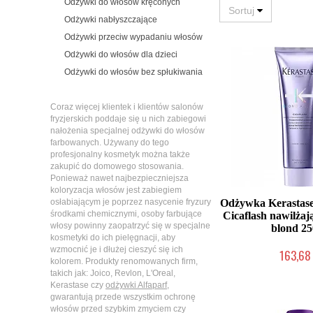
Odżywki do włosów kręconych
Odżywki nabłyszczające
Odżywki przeciw wypadaniu włosów
Odżywki do włosów dla dzieci
Odżywki do włosów bez spłukiwania
Coraz więcej klientek i klientów salonów
fryzjerskich poddaje się u nich zabiegowi
nałożenia specjalnej odżywki do włosów
farbowanych. Używany do tego
profesjonalny kosmetyk można także
zakupić do domowego stosowania.
Ponieważ nawet najbezpieczniejsza
koloryzacja włosów jest zabiegiem
Odżywka Kerastase
osłabiającym je poprzez nasycenie fryzury
środkami chemicznymi, osoby farbujące
Cicaflash nawilżaj
włosy powinny zaopatrzyć się w specjalne
blond 2
kosmetyki do ich pielęgnacji, aby
wzmocnić je i dłużej cieszyć się ich
163,68 
kolorem. Produkty renomowanych firm,
Mała ilość (wysy
takich jak: Joico, Revlon, L'Oreal,
Kerastase czy
odżywki Alfaparf
,
gwarantują przede wszystkim ochronę
włosów przed szybkim zmyciem czy