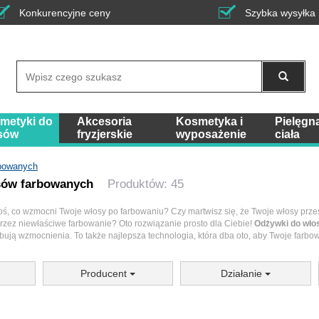
Konkurencyjne ceny
Szybka wysyłka
Wyszukaj
metyki do
Akcesoria
Kosmetyka i
Pielęgn
sów
fryzjerskie
wyposażenie
ciała
rbowanych
sów farbowanych
Produktów: 45
oś, co wzmocni Twoje włosy po farbowaniu? Czy martwisz się, że Twoje włosy prze
zez niewłaściwe farbowanie? Oto rozwiązanie prosto dla Ciebie!
Odżywki do wł
ebują wzmocnienia. To także najlepsza technologia, która dba oto, aby Twoje farbowa
Producent
Działanie