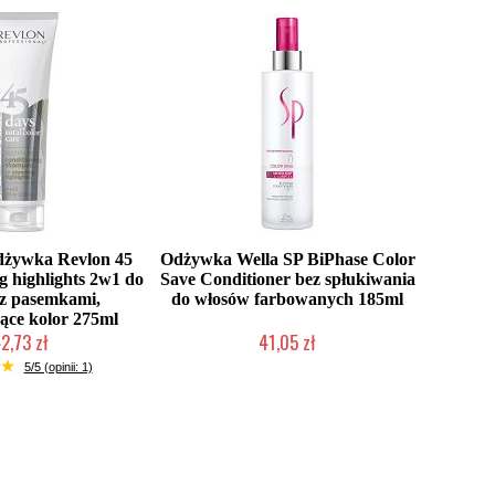
dżywka Revlon 45
Odżywka Wella SP BiPhase Color
g highlights 2w1 do
Save Conditioner bez spłukiwania
z pasemkami,
do włosów farbowanych 185ml
ące kolor 275ml
2,73 zł
41,05 zł
ć (wysyłka w 24h)
Duża ilość (wysyłka w 24h)
5/5 (opinii: 1)