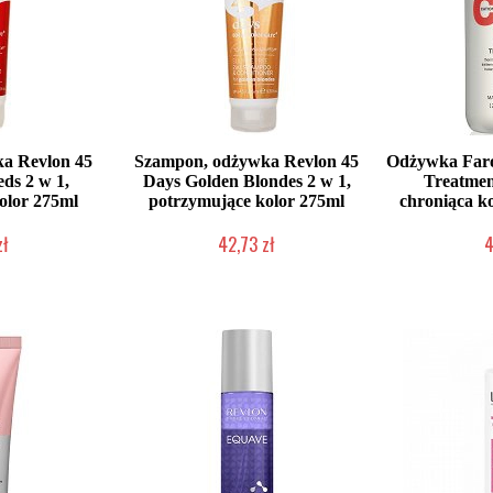
a Revlon 45
Szampon, odżywka Revlon 45
Odżywka Faro
ds 2 w 1,
Days Golden Blondes 2 w 1,
Treatmen
olor 275ml
potrzymujące kolor 275ml
chroniąca k
zł
42,73 zł
4
łka w 24h)
Mała ilość (wysyłka w 24h)
Duża iloś