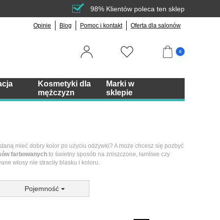
98% Klientów poleca ten sklep
Opinie
Blog
Pomoc i kontakt
Oferta dla salonów
0
acja
Kosmetyki dla
Marki w
mężczyzn
sklepie
staną mieć dobry kolor po użyciu odżywki? A może chcesz się pozbyć
osów farbowanych
to świetny sposób na zniszczone, łamliwe czy
ne włosy nie straciły blasku i koloru.
Pojemność