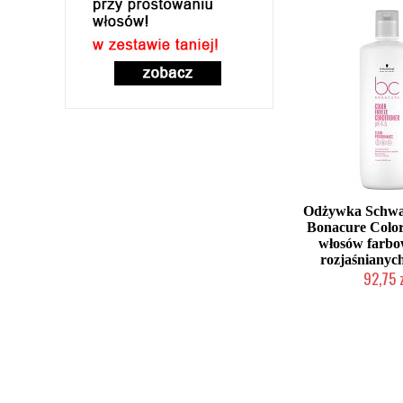
Odżywka Schwa
Bonacure Color
włosów farbo
rozjaśnianyc
92,75 
Mała ilość (wysy