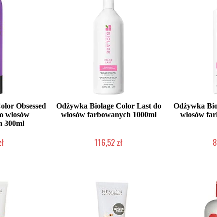
olor Obsessed
Odżywka Biolage Color Last do
Odżywka Biol
do włosów
włosów farbowanych 1000ml
włosów fa
h 300ml
zł
116,52 zł
8
łka w 24h)
Duża ilość (wysyłka w 24h)
Duża iloś