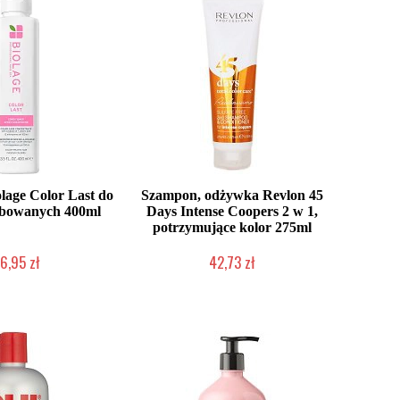
age Color Last do
Szampon, odżywka Revlon 45
rbowanych 400ml
Days Intense Coopers 2 w 1,
potrzymujące kolor 275ml
6,95 zł
42,73 zł
ć (wysyłka w 24h)
Mała ilość (wysyłka w 24h)