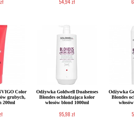
zł
54,94 zł
6
łka w 24h)
Duża ilość (wysyłka w 24h)
Duża iloś
NVIGO Color
Odżywka Goldwell Dualsenses
Odżywka Gol
sów grubych,
Blondes ochładzająca kolor
Blondes oc
h 200ml
włosów blond 1000ml
włosów
zł
95,98 zł
5
łka w 24h)
Duża ilość (wysyłka w 24h)
Duża iloś