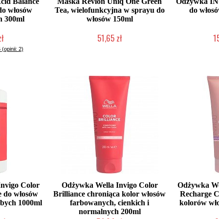
Acid Balance
Maska Revlon Uniq One Green
Odżywka IN
do włosów
Tea, wielofunkcyjna w sprayu do
do włosó
h 300ml
włosów 150ml
zł
51,65 zł
1
łka w 24h)
Duża ilość (wysyłka w 24h)
Duża iloś
 (opinii: 2)
nvigo Color
Odżywka Wella Invigo Color
Odżywka Wel
e do włosów
Brilliance chroniąca kolor włosów
Recharge Co
ubych 1000ml
farbowanych, cienkich i
kolorów wł
normalnych 200ml