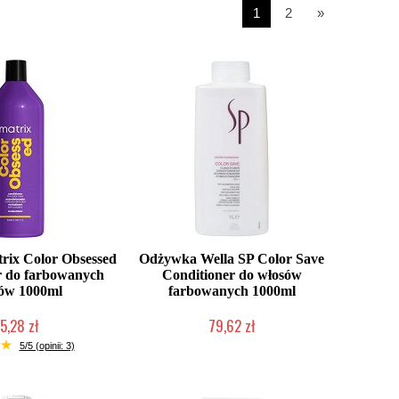
1
2
»
ix Color Obsessed
Odżywka Wella SP Color Save
r do farbowanych
Conditioner do włosów
ów 1000ml
farbowanych 1000ml
5,28 zł
79,62 zł
ć (wysyłka w 24h)
Duża ilość (wysyłka w 24h)
5/5 (opinii: 3)