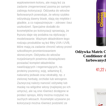
wypłowieniem koloru, ale mają też za
zadanie zregenerować pasma po samym
zabiegu koloryzacji. Odżywka do włosów
farbowanych powoduje, że włosy szybko
odzyskują dawny blask, stają się miękkie i
gładkie, a co najważniejsze – zdrowe i bez
uszkodzeń. Specjalne dodatki do
kosmetyków po koloryzacji sprawiają, że
fryzura staje się podatna na stylizację i
modelowanie. Ważnym składnikiem tego
rodzaju produktów są też filtry UVA i UVB,
które mają za zadanie chronić włosy przed
szkodliwym promieniowaniem
Odżywka Matrix C
słonecznym. Odżywka do włosów
Conditioner 
rozjaśnianych powinna obowiązkowo
farbowanyc
posiadać komplet składników
nawilżających i regenerujących, np.
41,22 
proteiny pszenicy, soję, witaminę E,
Duża ilość (wysy
naturalny jedwab oraz ekstrakty, np. z
zielonej herbaty, orchidei lub winogron.
Zazwyczaj należy nanosić odżywkę lub
maskę na wilgotne włosy (najlepiej po ich
umyciu), ale są one również dostępne w
postaci sprayu, który można rozpylać na
suchych włosach. Kosmetyki używane po
koloryzacji można również podzielić ze