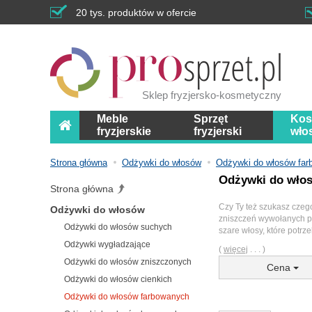
20 tys. produktów w ofercie
Sklep fryzjersko-kosmetyczny
Meble
Sprzęt
Kos
fryzjerskie
fryzjerski
wło
Strona główna
Odżywki do włosów
Odżywki do włosów fa
Odżywki do wło
Strona główna
Czy Ty też szukasz czeg
Odżywki do włosów
zniszczeń wywołanych pr
Odżywki do włosów suchych
szare włosy, które potrz
Odżywki wygładzające
(
więcej
. . . )
Odżywki do włosów zniszczonych
Cena
Odżywki do włosów cienkich
Odżywki do włosów farbowanych