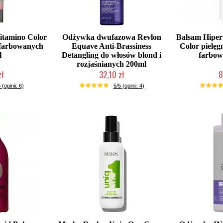
itamino Color
Odżywka dwufazowa Revlon
Balsam Hiper
farbowanych
Equave Anti-Brassiness
Color pielęg
l
Detangling do włosów blond i
farbow
rozjaśnianych 200ml
zł
32,10 zł
8
łka w 24h)
Duża ilość (wysyłka w 24h)
Duża iloś
 (opinii: 6)
5/5 (opinii: 4)