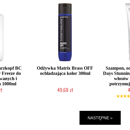
rzkopf BC
Odżywka Matrix Brass OFF
Szampon, o
 Freeze do
ochładzająca kolor 300ml
Days Stunnin
wanych i
włosów 
h 1000ml
potrzymuj
zł
49,68 zł
4
łka w 24h)
Duża ilość (wysyłka w 24h)
Duża iloś
NASTĘPNE »