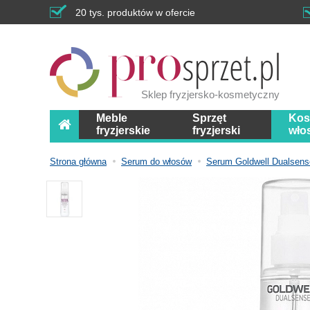
20 tys. produktów w ofercie
Sklep fryzjersko-kosmetyczny
Meble
Sprzęt
Kos
fryzjerskie
fryzjerski
wło
Strona główna
Serum do włosów
Serum Goldwell Dualsens