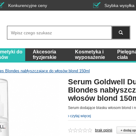
Konkurencyjne ceny
Szybka wysyłka
Wyszukaj
metyki do
Akcesoria
Kosmetyka i
Pielęgn
sów
fryzjerskie
wyposażenie
ciała
es Blondes nabłyszczające do włosów blond 150ml
Serum Goldwell D
Blondes nabłyszcz
włosów blond 150
Serum dodające blasku włosom blond i 
czytaj więcej
brak opinii
+ dodaj op