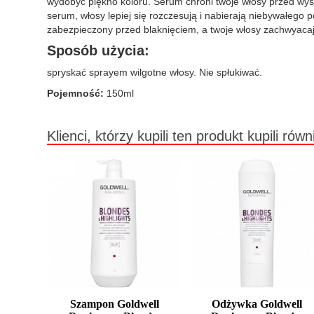
wydobyć piękno koloru. Serum chroni twoje włosy przed wyso
serum, włosy lepiej się rozczesują i nabierają niebywałego p
zabezpieczony przed blaknięciem, a twoje włosy zachwyacaj
Sposób użycia:
spryskać sprayem wilgotne włosy. Nie spłukiwać.
Pojemność:
150ml
Klienci, którzy kupili ten produkt kupili równ
Szampon Goldwell
Odżywka Goldwell