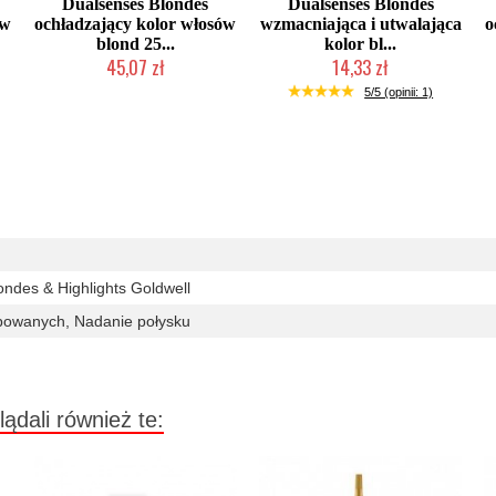
Dualsenses Blondes
Dualsenses Blondes
ów
ochładzający kolor włosów
wzmacniająca i utwalająca
o
blond 25...
kolor bl...
45,07 zł
14,33 zł
Duża ilość (wysyłka w 24h)
Chwilowo niedostępny
5/5 (opinii: 1)
ndes & Highlights Goldwell
bowanych, Nadanie połysku
lądali również te: