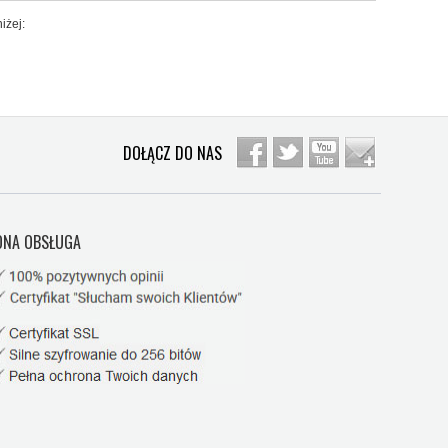
iżej:
DOŁĄCZ DO NAS
NA OBSŁUGA