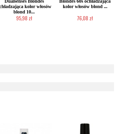
Dualsenses Blondes
Blondes 60s ochładzająca
chładzająca kolor włosów
kolor włosów blond ...
blond 10...
95,98 zł
76,08 zł
Duża ilość (wysyłka w 24h)
Chwilowo niedostępny