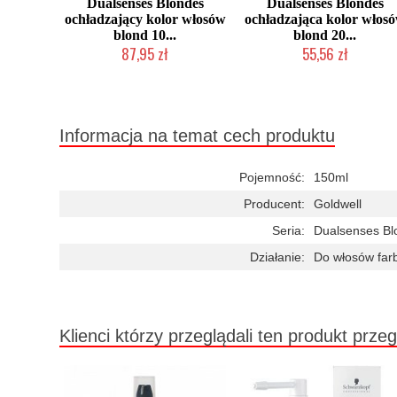
Dualsenses Blondes
Dualsenses Blondes
ochładzający kolor włosów
ochładzająca kolor włos
blond 10...
blond 20...
87,95 zł
55,56 zł
Duża ilość (wysyłka w 24h)
Duża ilość (wysyłka w 24h)
Informacja na temat cech produktu
Pojemność:
150ml
Producent:
Goldwell
Seria:
Dualsenses Blo
Działanie:
Do włosów far
Klienci którzy przeglądali ten produkt przeg