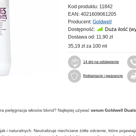
Kod produktu:
11842
EAN:
4021609061205
Producent:
Goldwell
Dostępność:
Duża ilość (w
Dostawa od:
11,90 zł
35,19 zł
za
100 ml
14 dni na odstąpienie
Reklamacje i gwarancje
ra pielęgnacja włosów blond? Najlepiej używać
serum Goldwell Dual
i naturalnych. Neutralizuje niechciane żółte odcienie, które pojawiają