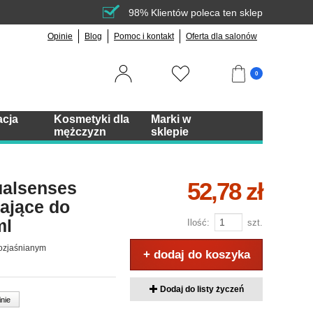
98% Klientów poleca ten sklep
Opinie
Blog
Pomoc i kontakt
Oferta dla salonów
0
acja
Kosmetyki dla
Marki w
mężczyzn
sklepie
52,78 zł
ualsenses
ające do
ml
Ilość:
szt.
rozjaśnianym
+ dodaj do koszyka
Dodaj do listy życzeń
inie