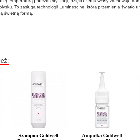
ką temperaturą podczas stylizacji, dzięki czemu włosy zachowują dobr
ołysku. To zasługa technologii Luminescine, która przemienia światło ult
ą świetną formą.
ież:
Szampon Goldwell
Ampułka Goldwell