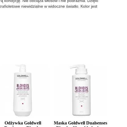
ą kondycję. Nie obciąża włosów i nie podrażnia. Dzięki
rafioletowe niewidzialne w widoczne światło. Kolor jest
Odżywka Goldwell
Maska Goldwell Dualsenses