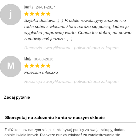
jowita
24-01-2017
j
Szybka dostawa :) :) Produkt rewelacyjny znakomicie
radzi sobie z włosami które bardzo się puszą, ładnie je
wygładza ,naprawdę warto .Cenna tez dobra, na pewno
zamówię coś jeszcze :) :)
Recenzja zweryfikowana, potwierdzona zakupem
Maja
30-08-2016
M
Polecam mleczko
Recenzja zweryfikowana, potwierdzona zakupem
Zadaj pytanie
Skorzystaj na założeniu konta w naszym sklepie
Załóż konto w naszym sklepie i zdobywaj punkty za swoje zakupy, dodane
opinie i wiele innych. Pierwsze punkty zdobądź za zarejestrowanie się