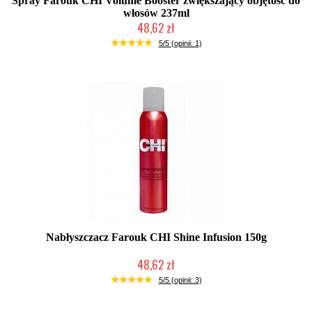
Spray Farouk CHI Volume Booster zwiększający objętość do
włosów 237ml
48,62 zł
Duża ilość (wysyłka w 24h)
5/5 (opinii: 1)
Nabłyszczacz Farouk CHI Shine Infusion 150g
48,62 zł
2-5 dni roboczych
5/5 (opinii: 3)