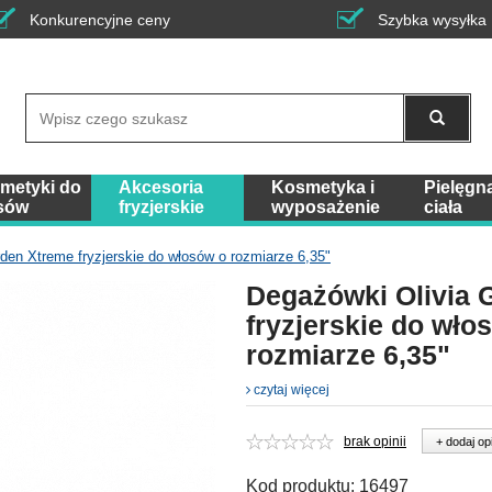
Konkurencyjne ceny
Szybka wysyłka
Wyszukaj
metyki do
Akcesoria
Kosmetyka i
Pielęgn
sów
fryzjerskie
wyposażenie
ciała
den Xtreme fryzjerskie do włosów o rozmiarze 6,35"
Degażówki Olivia 
fryzjerskie do wło
rozmiarze 6,35"
czytaj więcej
brak opinii
+ dodaj op
Kod produktu:
16497