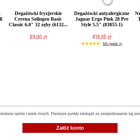
m
Degażówki fryzjerskie
Degażówki antyalergiczne
No
li
Cerena Solingen Basic
Jaguar Ergo Pink 28 Pre
Classic 6.0" 32 zęby (6132...
Style 5.5" (83855-1)
89,00 zł
418,95 zł
Chwilowo niedostępny
Produkt wycofany
5/5 (opinii: 1)
dodane opinie i wiele innych. Pierwsze punkty zdobądź za zarejestrowanie się pon
Załóż konto