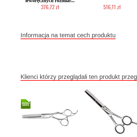
leworęcznych rozmiar...
376,72 zł
516,11 zł
Duża ilość (wysyłka w 24h)
Mała ilość (wysyłka w 24h)
Informacja na temat cech produktu
Klienci którzy przeglądali ten produkt przeg