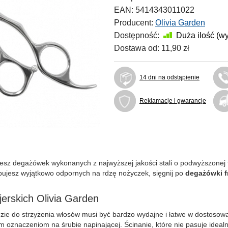
EAN:
5414343011022
Producent:
Olivia Garden
Dostępność:
Duża ilość (w
Dostawa od:
11,90 zł
14 dni na odstąpienie
Reklamacje i gwarancje
z degażówek wykonanych z najwyższej jakości stali o podwyższonej tw
ebujesz wyjątkowo odpornych na rdzę nożyczek, sięgnij po
degażówki fr
erskich Olivia Garden
dzie do strzyżenia włosów musi być bardzo wydajne i łatwe w dostosow
m oznaczeniom na śrubie napinającej. Ścinanie, które nie pasuje idealn