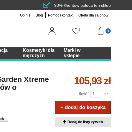
98% Klientów poleca ten sklep
Opinie
Blog
Pomoc i kontakt
Oferta dla salonów
0
acja
Kosmetyki dla
Marki w
mężczyzn
sklepie
105,93 zł
Garden Xtreme
sów o
Ilość:
szt.
+ dodaj do koszyka
inie
Dodaj do listy życzeń