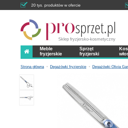
20 tys. produktów w ofercie
Sklep fryzjersko-kosmetyczny
Meble
Sprzęt
Kos
fryzjerskie
fryzjerski
wło
Strona główna
Degażówki fryzjerskie
Degażówki Olivia Gar