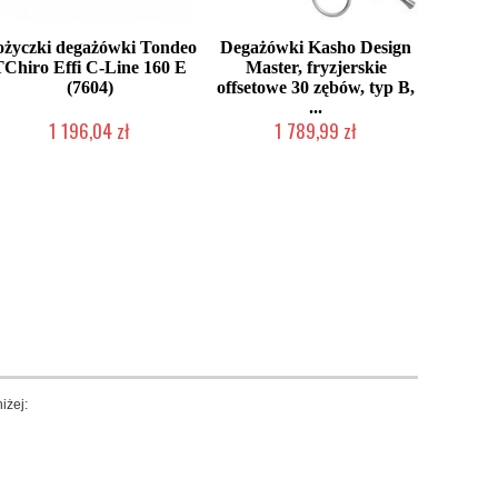
życzki degażówki Tondeo
Degażówki Kasho Design
TChiro Effi C-Line 160 E
Master, fryzjerskie
(7604)
offsetowe 30 zębów, typ B,
...
1 196,04 zł
1 789,99 zł
Produkt wycofany
2-5 dni roboczych
iżej: