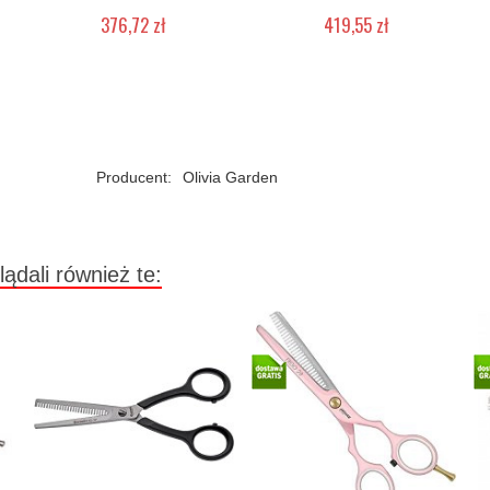
376,72 zł
419,55 zł
Mała ilość (wysyłka w 24h)
Duża ilość (wysyłka w 24h)
Producent:
Olivia Garden
lądali również te: