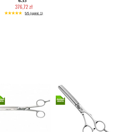
6.35"
376,72 zł
Duża ilość (wysyłka w 24h)
5/5 (opinii: 1)