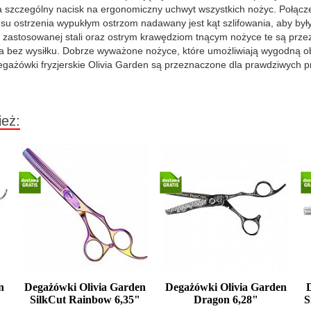
ła szczególny nacisk na ergonomiczny uchwyt wszystkich nożyc. Połącze
su ostrzenia wypukłym ostrzom nadawany jest kąt szlifowania, aby były
i zastosowanej stali oraz ostrym krawędziom tnącym nożyce te są prz
ia bez wysiłku. Dobrze wyważone nożyce, które umożliwiają wygodną ob
ażówki fryzjerskie Olivia Garden są przeznaczone dla prawdziwych prof
ież:
n
Degażówki Olivia Garden
Degażówki Olivia Garden
SilkCut Rainbow 6,35"
Dragon 6,28"
S