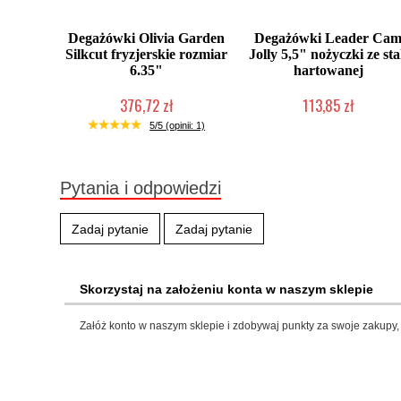
Degażówki Olivia Garden
Degażówki Leader Ca
Silkcut fryzjerskie rozmiar
Jolly 5,5" nożyczki ze sta
6.35"
hartowanej
376,72 zł
113,85 zł
Duża ilość (wysyłka w 24h)
Produkt wycofany
5/5 (opinii: 1)
Pytania i odpowiedzi
Zadaj pytanie
Zadaj pytanie
Skorzystaj na założeniu konta w naszym sklepie
Załóż konto w naszym sklepie i zdobywaj punkty za swoje zakupy, 