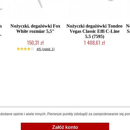
n
Nożyczki, degażówki Fox
Nożyczki degażówki Tondeo
N
White rozmiar 5,5"
Vegas Classic Effi C-Line
S
"
5.5 (7595)
150,31 zł
1 408,61 zł
Mała ilość (wysyłka w 24h)
Produkt wycofany
4/5 (opinii: 1)
dodane opinie i wiele innych. Pierwsze punkty zdobądź za zarejestrowanie się pon
Załóż konto