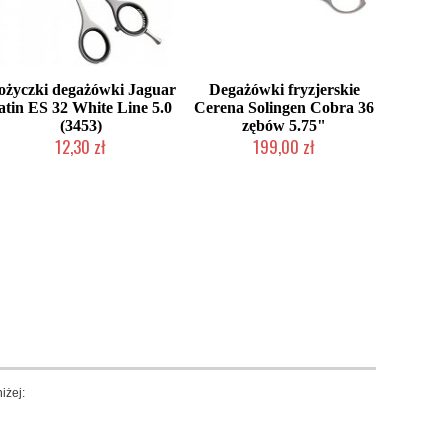
ożyczki degażówki Jaguar
Degażówki fryzjerskie
atin ES 32 White Line 5.0
Cerena Solingen Cobra 36
(3453)
zębów 5.75"
12,30 zł
199,00 zł
Produkt wycofany
Duża ilość (wysyłka w 24h)
iżej: