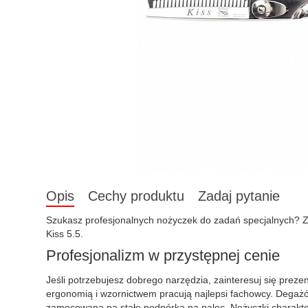
Opis
Cechy produktu
Zadaj pytanie
Szukasz profesjonalnych nożyczek do zadań specjalnych? Za
Kiss 5.5.
Profesjonalizm w przystępnej cenie
Jeśli potrzebujesz dobrego narzędzia, zainteresuj się pr
ergonomią i wzornictwem pracują najlepsi fachowcy. Degażów
zamocowana na stałe podpórka na palec. Nożyczki charakte