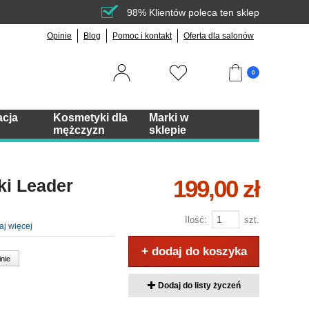
98% Klientów poleca ten sklep
Opinie
Blog
Pomoc i kontakt
Oferta dla salonów
0
acja
Kosmetyki dla
Marki w
mężczyzn
sklepie
199,00 zł
ki Leader
Ilość:
szt.
aj więcej
+ dodaj do koszyka
inie
Dodaj do listy życzeń