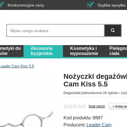
Konkurencyjne ceny
Szybka wysyłka
Wyszukaj
metyki do
Akcesoria
Kosmetyka i
Pielęgn
sów
fryzjerskie
wyposażenie
ciała
Leader Cam Kiss 5.5
Nożyczki degażów
Cam Kiss 5.5
Degażówki jednostronne 26 zębów
czyt
brak opinii
+ dodaj op
Kod produktu:
8887
Producent:
Leader Cam