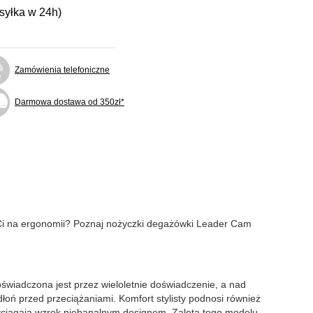
ysyłka w 24h)
Zamówienia telefoniczne
Darmowa dostawa od 350zł*
 Ci na ergonomii? Poznaj nożyczki degażówki Leader Cam
wiadczona jest przez wieloletnie doświadczenie, a nad
łoń przed przeciążaniami. Komfort stylisty podnosi również
yciągają wzrok niebanalnym designem. Zaletą tego modelu