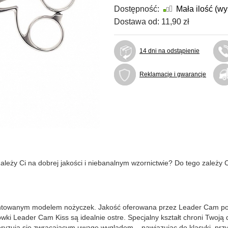
Dostępność:
Mała ilość (w
Dostawa od:
11,90 zł
14 dni na odstąpienie
Reklamacje i gwarancje
leży Ci na dobrej jakości i niebanalnym wzornictwie? Do tego zależy
ezentowanym modelem nożyczek. Jakość oferowana przez Leader Cam poś
ki Leader Cam Kiss są idealnie ostre. Specjalny kształt chroni Twoją d
ryzują się zwracającym uwagę wyglądem – nawiązując do klasyki, prz