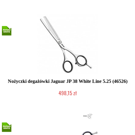
Produkt wycofany
Nożyczki degażówki Jaguar JP 38 White Line 5.25 (46526)
498,15 zł
Duża ilość (wysyłka w 24h)