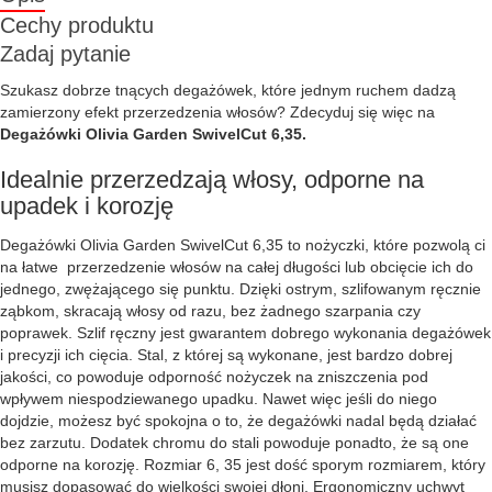
Cechy produktu
Zadaj pytanie
Szukasz dobrze tnących degażówek, które jednym ruchem dadzą
zamierzony efekt przerzedzenia włosów? Zdecyduj się więc na
Degażówki Olivia Garden SwivelCut 6,35.
Idealnie przerzedzają włosy, odporne na
upadek i korozję
Degażówki Olivia Garden SwivelCut 6,35 to nożyczki, które pozwolą ci
na łatwe przerzedzenie włosów na całej długości lub obcięcie ich do
jednego, zwężającego się punktu. Dzięki ostrym, szlifowanym ręcznie
ząbkom, skracają włosy od razu, bez żadnego szarpania czy
poprawek. Szlif ręczny jest gwarantem dobrego wykonania degażówek
i precyzji ich cięcia. Stal, z której są wykonane, jest bardzo dobrej
jakości, co powoduje odporność nożyczek na zniszczenia pod
wpływem niespodziewanego upadku. Nawet więc jeśli do niego
dojdzie, możesz być spokojna o to, że degażówki nadal będą działać
bez zarzutu. Dodatek chromu do stali powoduje ponadto, że są one
odporne na korozję. Rozmiar 6, 35 jest dość sporym rozmiarem, który
musisz dopasować do wielkości swojej dłoni. Ergonomiczny uchwyt