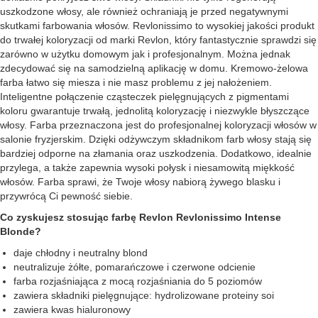
uszkodzone włosy, ale również ochraniają je przed negatywnymi
skutkami farbowania włosów. Revlonissimo to wysokiej jakości produkt
do trwałej koloryzacji od marki Revlon, który fantastycznie sprawdzi się
zarówno w użytku domowym jak i profesjonalnym. Można jednak
zdecydować się na samodzielną aplikację w domu. Kremowo-żelowa
farba łatwo się miesza i nie masz problemu z jej nałożeniem.
Inteligentne połączenie cząsteczek pielęgnujących z pigmentami
koloru gwarantuje trwałą, jednolitą koloryzację i niezwykle błyszczące
włosy. Farba przeznaczona jest do profesjonalnej koloryzacji włosów w
salonie fryzjerskim. Dzięki odżywczym składnikom farb włosy stają się
bardziej odporne na złamania oraz uszkodzenia. Dodatkowo, idealnie
przylega, a także zapewnia wysoki połysk i niesamowitą miękkość
włosów. Farba sprawi, że Twoje włosy nabiorą żywego blasku i
przywrócą Ci pewność siebie.
Co zyskujesz stosując farbę Revlon Revlonissimo Intense
Blonde?
daje chłodny i neutralny blond
neutralizuje żółte, pomarańczowe i czerwone odcienie
farba rozjaśniająca z mocą rozjaśniania do 5 poziomów
zawiera składniki pielęgnujące: hydrolizowane proteiny soi
zawiera kwas hialuronowy