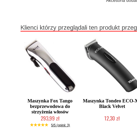
Akcesoria doda
Klienci którzy przeglądali ten produkt przeg
Maszynka Fox Tango
Maszynka Tondeo ECO-
bezprzewodowa do
Black Velvet
strzyżenia włosów
293,99 zł
12,30 zł
Produkt wycofany
Produkt wycofany
5/5 (opinii: 3)