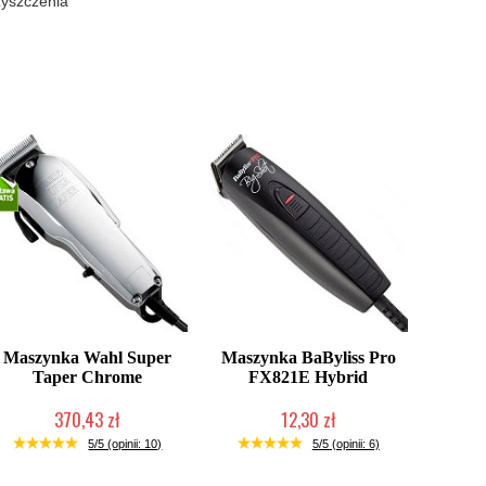
zyszczenia
Maszynka Wahl Super
Maszynka BaByliss Pro
Taper Chrome
FX821E Hybrid
370,43 zł
12,30 zł
Duża ilość (wysyłka w 24h)
Produkt wycofany
5/5 (opinii: 10)
5/5 (opinii: 6)