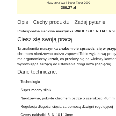
Maszynka Wahl Super Taper 2000
366,27 zł
Opis
Cechy produktu
Zadaj pytanie
Profesjonalna sieciowa
maszynka WAHL SUPER TAPER 2
Ciesz się swoją pracą
Ta znakomita
maszynka znakomicie sprawdzi się w przyp
chromem nierdzewne ostrze zapewni Tobie wyjątkową precyzj
ma ergonomiczny kształt, co przełoży się na większy komfor
wyrównująca służącą do ustawienia drogi noża (napięcia).
Dane techniczne:
Technologia
Super mocny silnik
Nierdzewne, pokryte chromem ostrze o szerokości 40mm
Regulacja długości cięcia za pomocą dźwigni regulującej
Cztery nakładki: 3, 6, 10 i 13mm