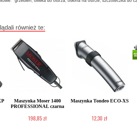
tkowe:
grzebień, oliwka do ostrza, osłona na ostrze, szczoteczka do c
lądali również te:
XP
Maszynka Moser 1400
Maszynka Tondeo ECO-XS
PROFESSIONAL czarna
198,85 zł
12,30 zł
Produkt wycofany
Produkt wycofany