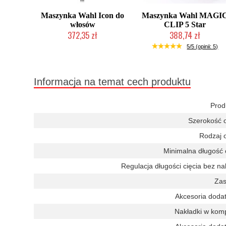
Maszynka Wahl Icon do
Maszynka Wahl MAGI
włosów
CLIP 5 Star
372,35 zł
388,74 zł
Duża ilość (wysyłka w 24h)
Duża ilość (wysyłka w 24h)
5/5 (opinii: 5)
Informacja na temat cech produktu
Prod
Szerokość o
Rodzaj o
Minimalna długość c
Regulacja długości cięcia bez na
Zas
Akcesoria doda
Nakładki w komp