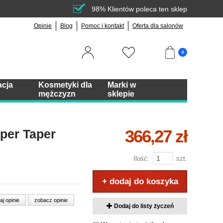
98% Klientów poleca ten sklep
Opinie
Blog
Pomoc i kontakt
Oferta dla salonów
0
acja
Kosmetyki dla
Marki w
mężczyzn
sklepie
366,27 zł
per Taper
Ilość:
szt.
+ dodaj do koszyka
aj opinie
zobacz opinie
Dodaj do listy życzeń