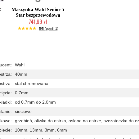
C
Maszynka Wahl Senior 5
Star bezprzewodowa
741,69 zł
Mała ilość (wysyłka w 24h)
5/5 (opinii: 1)
ucent:
Wahl
strza:
40mm
strza:
stal chromowana
ięcia:
0.7mm
kładki:
od 0.7mm do 2.0mm
ilanie:
sieciowe
tkowe:
grzebień, oliwka do ostrza, osłona na ostrze, szczoteczka do c
lecie:
10mm, 13mm, 3mm, 6mm