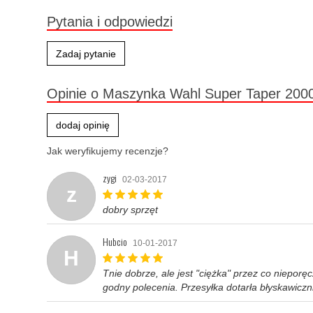
Pytania i odpowiedzi
Zadaj pytanie
Opinie o Maszynka Wahl Super Taper 200
dodaj opinię
Jak weryfikujemy recenzje?
zygi
02-03-2017
z
dobry sprzęt
Hubcio
10-01-2017
H
Tnie dobrze, ale jest "ciężka" przez co niepo
godny polecenia. Przesyłka dotarła błyskawiczn