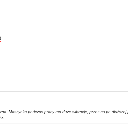
0
ręczna. Maszynka podczas pracy ma duże wibracje, przez co po dłuższ
ie.