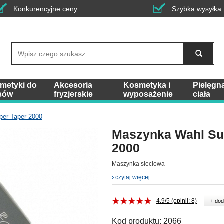
Konkurencyjne ceny
Szybka wysyłka
Wyszukaj
metyki do
Akcesoria
Kosmetyka i
Pielęgn
sów
fryzjerskie
wyposażenie
ciała
er Taper 2000
Maszynka Wahl Su
2000
Maszynka sieciowa
czytaj więcej
4.9/5 (opinii: 8)
+ dod
Kod produktu:
2066