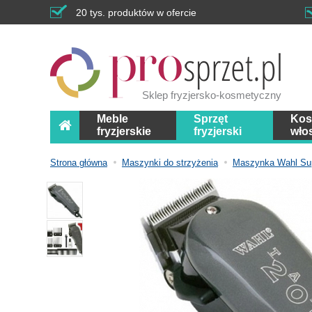
20 tys. produktów w ofercie
Sklep fryzjersko-kosmetyczny
Meble
Sprzęt
Kos
fryzjerskie
fryzjerski
wło
Strona główna
Maszynki do strzyżenia
Maszynka Wahl Sup