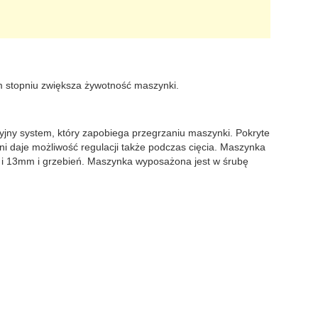
m stopniu zwiększa żywotność maszynki.
jny system, który zapobiega przegrzaniu maszynki. Pokryte
i daje możliwość regulacji także podczas cięcia. Maszynka
10 i 13mm i grzebień. Maszynka wyposażona jest w śrubę