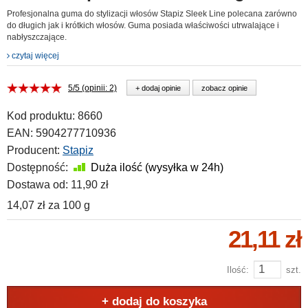
Profesjonalna guma do stylizacji włosów Stapiz Sleek Line polecana zarówno
do długich jak i krótkich włosów. Guma posiada właściwości utrwalające i
nabłyszczające.
czytaj więcej
5/5 (opinii: 2)
+ dodaj opinie
zobacz opinie
Kod produktu:
8660
EAN:
5904277710936
Producent:
Stapiz
Dostępność:
Duża ilość (wysyłka w 24h)
Dostawa od:
11,90 zł
14,07 zł
za
100 g
21,11 zł
Ilość:
szt.
+ dodaj do koszyka