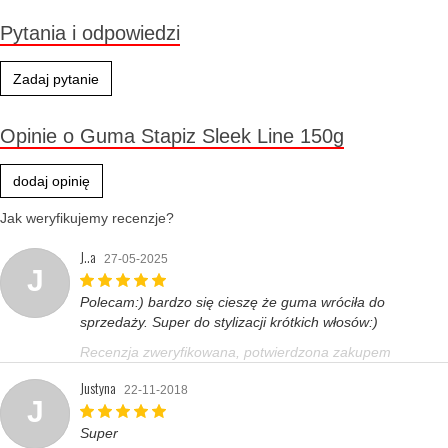
Pytania i odpowiedzi
Zadaj pytanie
Opinie o Guma Stapiz Sleek Line 150g
dodaj opinię
Jak weryfikujemy recenzje?
J..a
27-05-2025
J
Polecam:) bardzo się cieszę że guma wróciła do
sprzedaży. Super do stylizacji krótkich włosów:)
Recenzja zweryfikowana, potwierdzona zakupem
Justyna
22-11-2018
J
Super