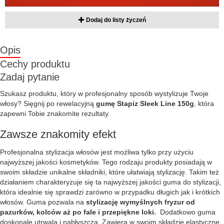
Dodaj do listy życzeń
Opis
Cechy produktu
Zadaj pytanie
Szukasz produktu, który w profesjonalny sposób wystylizuje Twoje
włosy? Sięgnij po rewelacyjną
gumę Stapiz Sleek Line 150g
, która
zapewni Tobie znakomite rezultaty.
Zawsze znakomity efekt
Profesjonalna stylizacja włosów jest możliwa tylko przy użyciu
najwyższej jakości kosmetyków. Tego rodzaju produkty posiadają w
swoim składzie unikalne składniki, które ułatwiają stylizację. Takim też
działaniem charakteryzuje się ta najwyższej jakości guma do stylizacji,
która idealnie się sprawdzi zarówno w przypadku długich jak i krótkich
włosów. Guma pozwala na
stylizację wymyślnych fryzur od
pazurków, kolców aż po fale i przepiękne loki.
Dodatkowo guma
doskonale utrwala i nabłyszcza. Zawiera w swoim składzie elastyczne