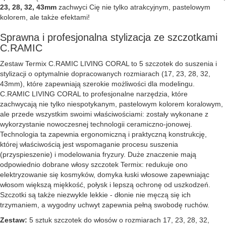
23, 28, 32, 43mm
zachwyci Cię nie tylko atrakcyjnym, pastelowym
kolorem, ale także efektami!
Sprawna i profesjonalna stylizacja ze szczotkami
C.RAMIC
Zestaw Termix C.RAMIC LIVING CORAL to 5 szczotek do suszenia i
stylizacji o optymalnie dopracowanych rozmiarach (17, 23, 28, 32,
43mm), które zapewniają szerokie możliwości dla modelingu.
C.RAMIC LIVING CORAL to profesjonalne narzędzia, które
zachwycają nie tylko niespotykanym, pastelowym kolorem koralowym,
ale przede wszystkim swoimi właściwościami: zostały wykonane z
wykorzystanie nowoczesnej technologii ceramiczno-jonowej.
Technologia ta zapewnia ergonomiczną i praktyczną konstrukcję,
której właściwością jest wspomaganie procesu suszenia
(przyspieszenie) i modelowania fryzury. Duże znaczenie mają
odpowiednio dobrane włosy szczotek Termix: redukuje ono
elektryzowanie się kosmyków, domyka łuski włosowe zapewniając
włosom większą miękkość, połysk i lepszą ochronę od uszkodzeń.
Szczotki są także niezwykle lekkie - dłonie nie męczą się ich
trzymaniem, a wygodny uchwyt zapewnia pełną swobodę ruchów.
Zestaw:
5 sztuk szczotek do włosów o rozmiarach 17, 23, 28, 32,