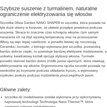
Szybsze suszenie z turmalinem, naturalne
ograniczenie elektryzowania się włosów
Szczotka Olivia Garden NANO SHAPER to szczotka, która posiada na
tyle duże otwory w korpusie, że ułatwia przepływ powietrza podczas
suszenia. Skraca to znacznie czas schnięcia włosów i tym samym
narażania ich na zbyt wysoką temperaturę oraz na przesuszenie.
Włosy są więc lepiej nawilżone, a ponadto łatwiej się rozczesują.
Ceramika i turmalin, z którego wykonana jest szczotka, przewodzą
bardzo dobrze ciepło, co powoduje bardziej efektywne modelowanie, a
unikalny, kwadratowy kształt sprzyja stylizacji włosów. Turmalin
ponadto stanowi bardzo dobre źródło jonów ujemnych, które niwelują
elektryzowanie się włosów. Ergonomiczna rączka szczotki pozwala na
swobodne jej trzymanie podczas układania fryzury, a wyjmowany
szpikulec posłuży podczas rozdzielania poszczególnych pasm.
Główne zalety:
szczotka do modelowania została wykonana przy wykorzystaniu
najnowszej technologii Technologia Nano Thermic™, która
zapewnia ochronę antybakteryjną,