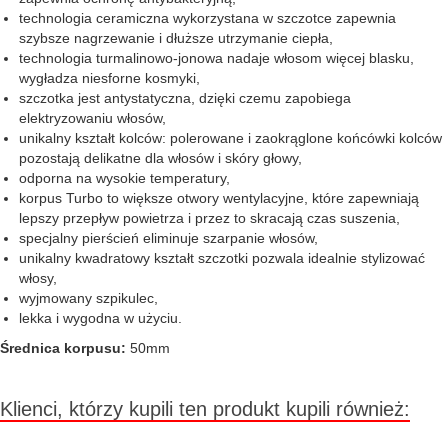
technologia ceramiczna wykorzystana w szczotce zapewnia
szybsze nagrzewanie i dłuższe utrzymanie ciepła,
technologia turmalinowo-jonowa nadaje włosom więcej blasku,
wygładza niesforne kosmyki,
szczotka jest antystatyczna, dzięki czemu zapobiega
elektryzowaniu włosów,
unikalny kształt kolców: polerowane i zaokrąglone końcówki kolców
pozostają delikatne dla włosów i skóry głowy,
odporna na wysokie temperatury,
korpus Turbo to większe otwory wentylacyjne, które zapewniają
lepszy przepływ powietrza i przez to skracają czas suszenia,
specjalny pierścień eliminuje szarpanie włosów,
unikalny kwadratowy kształt szczotki pozwala idealnie stylizować
włosy,
wyjmowany szpikulec,
lekka i wygodna w użyciu.
Średnica korpusu:
50mm
Klienci, którzy kupili ten produkt kupili również: