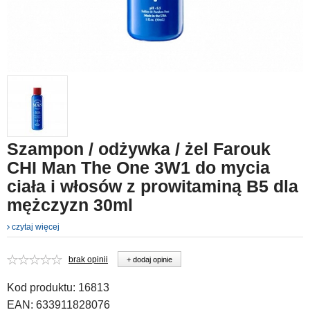
Szampon / odżywka / żel Farouk
CHI Man The One 3W1 do mycia
ciała i włosów z prowitaminą B5 dla
mężczyzn 30ml
czytaj więcej
brak opinii
+ dodaj opinie
Kod produktu:
16813
EAN:
633911828076