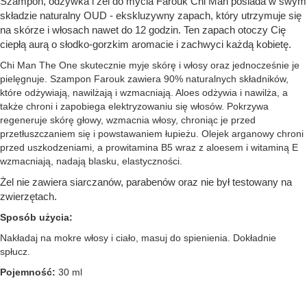
Szampon, odżywka i żel do mycia Farouk Chi Man posiada w swym
składzie naturalny OUD - ekskluzywny zapach, który utrzymuje się
na skórze i włosach nawet do 12 godzin. Ten zapach otoczy Cię
ciepłą aurą o słodko-gorzkim aromacie i zachwyci każdą kobietę.
Chi Man The One skutecznie myje skórę i włosy oraz jednocześnie je
pielęgnuje. Szampon Farouk zawiera 90% naturalnych składników,
które odżywiają, nawilżają i wzmacniają. Aloes odżywia i nawilża, a
także chroni i zapobiega elektryzowaniu się włosów. Pokrzywa
regeneruje skórę głowy, wzmacnia włosy, chroniąc je przed
przetłuszczaniem się i powstawaniem łupieżu. Olejek arganowy chroni
przed uszkodzeniami, a prowitamina B5 wraz z aloesem i witaminą E
wzmacniają, nadają blasku, elastyczności.
Żel nie zawiera siarczanów, parabenów oraz nie był testowany na
zwierzętach.
Sposób użycia:
Nakładaj na mokre włosy i ciało, masuj do spienienia. Dokładnie
spłucz.
Pojemność:
30 ml