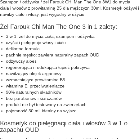
Szampon / odżywka / żel Farouk CHI Man The One 3W1 do mycia
ciała i włosów z prowitaminą B5 dla mężczyzn 30ml. Kosmetyk odżywi i
nawilży ciało i włosy, jest wygodny w użyciu.
Żel Farouk Chi Man The One 3 in 1 zalety:
3 w 1: żel do mycia ciała, szampon i odżywka
czyści i pielęgnuje włosy i ciało
delikatna formuła
pachnie męsko: zawiera naturalny zapach OUD
odżywczy aloes
regenerująca i redukująca łupież pokrzywa
nawilżający olejek arganowy
wzmacniająca prowitamina B5
witamina E, przeciwutleniacze
90% naturalnych składników
bez parabenów i siarczanów
produkt nie był testowany na zwierzętach
pojemność 30 ml, idealny na wyjazd
Kosmetyk do pielęgnacji ciała i włosów 3 w 1 o
zapachu OUD