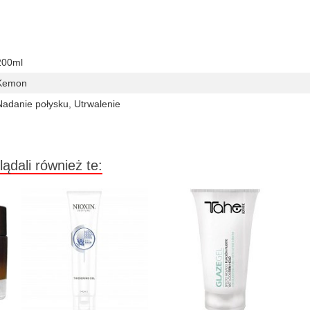
200ml
Kemon
Nadanie połysku, Utrwalenie
lądali również te: