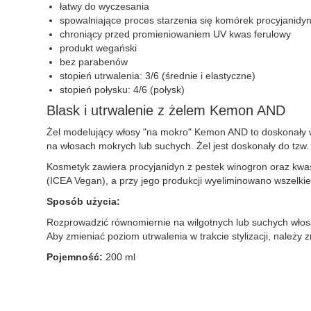
łatwy do wyczesania
spowalniające proces starzenia się komórek procyjanidy
chroniący przed promieniowaniem UV kwas ferulowy
produkt wegański
bez parabenów
stopień utrwalenia: 3/6 (średnie i elastyczne)
stopień połysku: 4/6 (połysk)
Blask i utrwalenie z żelem Kemon AND
Żel modelujący włosy "na mokro" Kemon AND to doskonały wy
na włosach mokrych lub suchych. Żel jest doskonały do tzw
Kosmetyk zawiera procyjanidyn z pestek winogron oraz kwa
(ICEA Vegan), a przy jego produkcji wyeliminowano wszelkie 
Sposób użycia:
Rozprowadzić równomiernie na wilgotnych lub suchych włosa
Aby zmieniać poziom utrwalenia w trakcie stylizacji, należy 
Pojemność:
200 ml