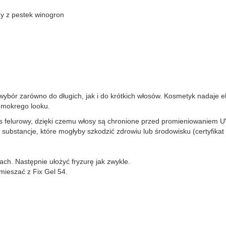
ny z pestek winogron
bór zarówno do długich, jak i do krótkich włosów. Kosmetyk nadaje e
. mokrego looku.
s felurowy, dzięki czemu włosy są chronione przed promieniowaniem U
substancje, które mogłyby szkodzić zdrowiu lub środowisku (certyfikat
ch. Następnie ułożyć fryzurę jak zwykle.
zmieszać z Fix Gel 54.