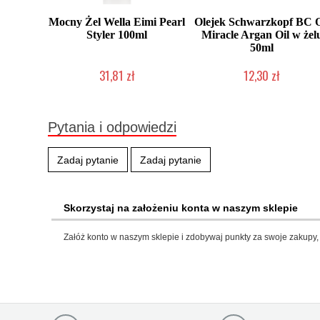
Mocny Żel Wella Eimi Pearl
Olejek Schwarzkopf BC O
Styler 100ml
Miracle Argan Oil w żel
50ml
31,81 zł
12,30 zł
Duża ilość (wysyłka w 24h)
Produkt wycofany
Pytania i odpowiedzi
Zadaj pytanie
Zadaj pytanie
Skorzystaj na założeniu konta w naszym sklepie
Załóż konto w naszym sklepie i zdobywaj punkty za swoje zakupy, 