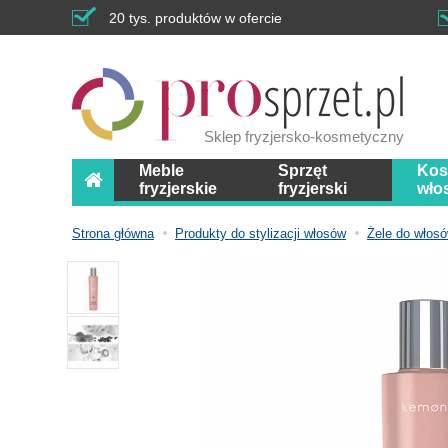
20 tys. produktów w ofercie
Sklep fryzjersko-kosmetyczny
Meble
Sprzęt
Kos
fryzjerskie
fryzjerski
wło
Strona główna
Produkty do stylizacji włosów
Żele do włos