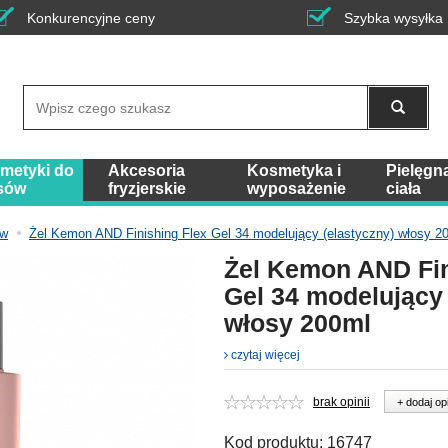
Konkurencyjne ceny
Szybka wysyłka
Wyszukaj
metyki do
Akcesoria
Kosmetyka i
Pielęgn
sów
fryzjerskie
wyposażenie
ciała
ów
Żel Kemon AND Finishing Flex Gel 34 modelujący (elastyczny) włosy 2
Żel Kemon AND Fin
Gel 34 modelujący 
włosy 200ml
czytaj więcej
brak opinii
+ dodaj op
Kod produktu:
16747