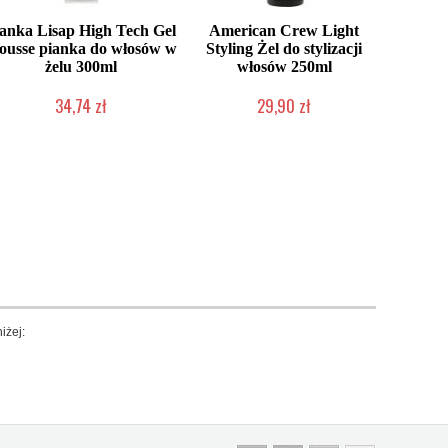
ianka Lisap High Tech Gel
American Crew Light
usse pianka do włosów w
Styling Żel do stylizacji
żelu 300ml
włosów 250ml
34,74 zł
29,90 zł
Produkt wycofany
Duża ilość (wysyłka w 24h)
iżej: