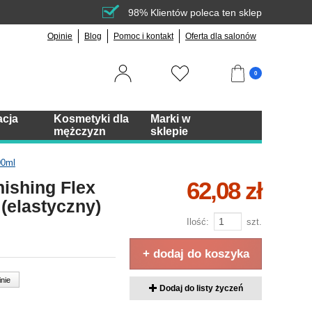
98% Klientów poleca ten sklep
Opinie
Blog
Pomoc i kontakt
Oferta dla salonów
0
acja
Kosmetyki dla
Marki w
mężczyzn
sklepie
00ml
62,08 zł
ishing Flex
(elastyczny)
Ilość:
szt.
+ dodaj do koszyka
inie
Dodaj do listy życzeń