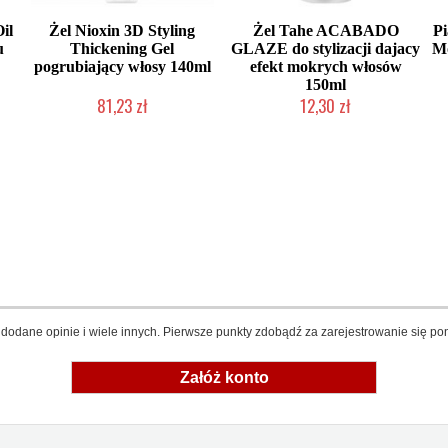
il
Żel Nioxin 3D Styling
Żel Tahe ACABADO
P
u
Thickening Gel
GLAZE do stylizacji dajacy
Mo
pogrubiający włosy 140ml
efekt mokrych włosów
150ml
81,23 zł
12,30 zł
Chwilowo niedostępny
Produkt wycofany
dodane opinie i wiele innych. Pierwsze punkty zdobądź za zarejestrowanie się pon
Załóż konto