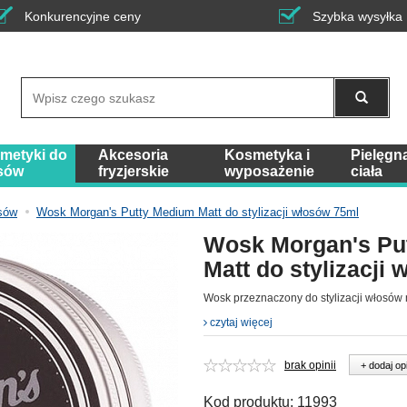
Konkurencyjne ceny
Szybka wysyłka
Wyszukaj
metyki do
Akcesoria
Kosmetyka i
Pielęgn
sów
fryzjerskie
wyposażenie
ciała
sów
Wosk Morgan's Putty Medium Matt do stylizacji włosów 75ml
Wosk Morgan's Pu
Matt do stylizacji
Wosk przeznaczony do stylizacji włosów
czytaj więcej
brak opinii
+ dodaj op
Kod produktu:
11993