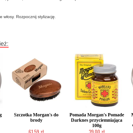
 włosy. Rozpocznij stylizację.
ież:
g
Szczotka Morgan's do
Pomada Morgan's Pomade
brody
Darknes przyciemniająca
100g
61,59 zł
39,00 zł