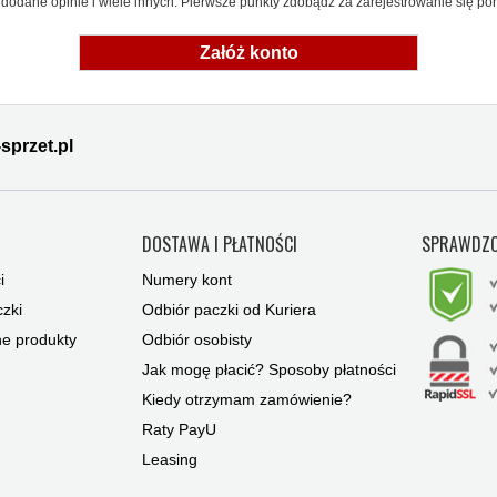
dodane opinie i wiele innych. Pierwsze punkty zdobądź za zarejestrowanie się pon
Załóż konto
sprzet.pl
Y
DOSTAWA I PŁATNOŚCI
SPRAWDZO
i
Numery kont
zki
Odbiór paczki od Kuriera
ne produkty
Odbiór osobisty
Jak mogę płacić? Sposoby płatności
Kiedy otrzymam zamówienie?
Raty PayU
Leasing