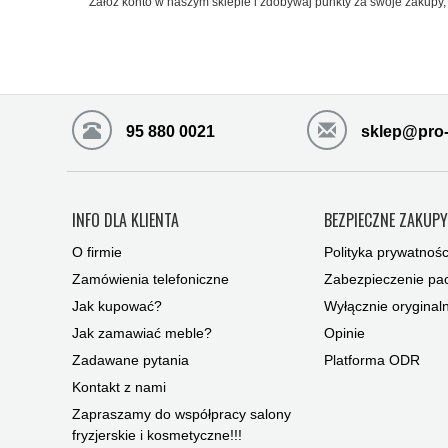
Załóż konto w naszym sklepie i zdobywaj punkty za swoje zakupy, 
95 880 0021
sklep@pro-
INFO DLA KLIENTA
BEZPIECZNE ZAKUP
O firmie
Polityka prywatnośc
Zamówienia telefoniczne
Zabezpieczenie pac
Jak kupować?
Wyłącznie oryginal
Jak zamawiać meble?
Opinie
Zadawane pytania
Platforma ODR
Kontakt z nami
Zapraszamy do współpracy salony
fryzjerskie i kosmetyczne!!!