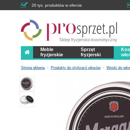
20 tys. produktów w ofercie
Sklep fryzjersko-kosmetyczny
Meble
Sprzęt
Kos
fryzjerskie
fryzjerski
wło
Strona główna
Produkty do stylizacji włosów
Woski do wło