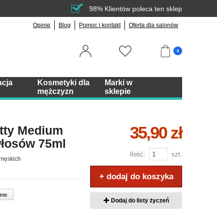
98% Klientów poleca ten sklep
Opinie
Blog
Pomoc i kontakt
Oferta dla salonów
0
acja
Kosmetyki dla
Marki w
mężczyzn
sklepie
35,90 zł
tty Medium
 włosów 75ml
Ilość:
szt.
 męskich
+ dodaj do koszyka
inie
Dodaj do listy życzeń