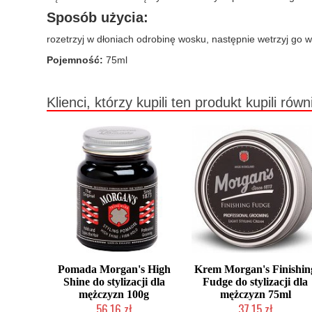
Sposób użycia:
rozetrzyj w dłoniach odrobinę wosku, następnie wetrzyj go we
Pojemność:
75ml
Klienci, którzy kupili ten produkt kupili równ
Pomada Morgan's High
Krem Morgan's Finishin
Shine do stylizacji dla
Fudge do stylizacji dla
mężczyzn 100g
mężczyzn 75ml
56,16 zł
37,15 zł