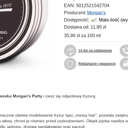
EAN:
5012521542704
Producent:
Morgan's
Dostępność:
Mała ilość (w
Dostawa od:
11,90 zł
35,90 zł
za
100 ml
14 dni na odstąpienie
Reklamacje i gwarancje
wosku Morgan's Putty
i ciesz się odjazdową fryzurą.
Znacznie ułatwia modelowanie fryzur typu „messy hair”, pozwala zwięk
 włosy, chroni je również przed uszkodzeniami. Olejek jojoba nawilża w
ki, jaśminu, drzewa sandałowego oraz paczuli.