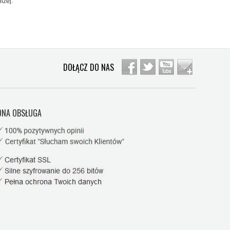
iżej:
DOŁĄCZ DO NAS
NA OBSŁUGA