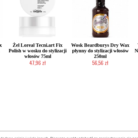
x
Żel Loreal Tecni.art Fix
Wosk Beardburys Dry Wax
1
Polish w wosku do stylizacji
płynny do stylizacji włosów
N
włosów 75ml
250ml
47,96 zł
56,56 zł
Produkt wycofany
Duża ilość (wysyłka w 24h)