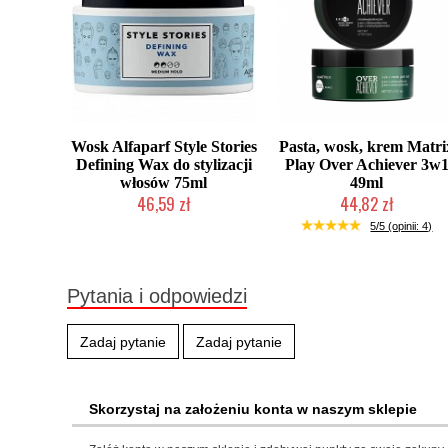
Wosk Alfaparf Style Stories
Pasta, wosk, krem Matri
Defining Wax do stylizacji
Play Over Achiever 3w
włosów 75ml
49ml
46,59 zł
44,82 zł
Produkt wycofany
Produkt wycofany
5/5 (opinii: 4)
Pytania i odpowiedzi
Zadaj pytanie
Zadaj pytanie
Skorzystaj na założeniu konta w naszym sklepie