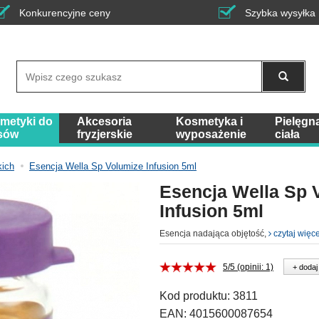
Konkurencyjne ceny
Szybka wysyłka
Wyszukaj
metyki do
Akcesoria
Kosmetyka i
Pielęgn
sów
fryzjerskie
wyposażenie
ciała
kich
Esencja Wella Sp Volumize Infusion 5ml
Esencja Wella Sp 
Infusion 5ml
Esencja nadająca objętość,
czytaj więce
5/5 (opinii: 1)
+ dodaj
Kod produktu:
3811
EAN:
4015600087654