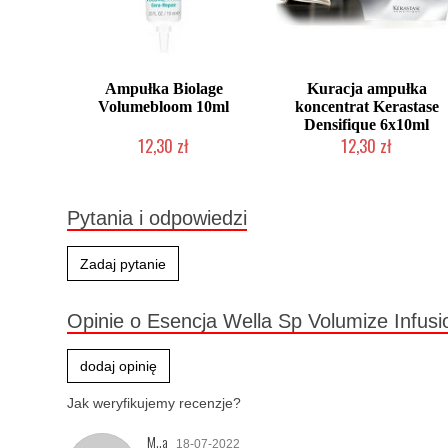
Ampułka Biolage
Kuracja ampułka
Volumebloom 10ml
koncentrat Kerastase
Densifique 6x10ml
12,30 zł
12,30 zł
Produkt wycofany
Produkt wycofany
Pytania i odpowiedzi
Zadaj pytanie
Opinie o Esencja Wella Sp Volumize Infusi
dodaj opinię
Jak weryfikujemy recenzje?
M..a
18-07-2022