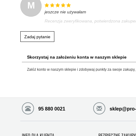
M
jeszcze nie używałam
Recenzja zweryfikowana, potwierdzona zakup
Zadaj pytanie
Skorzystaj na założeniu konta w naszym sklepie
Załóż konto w naszym sklepie i zdobywaj punkty za swoje zakupy, 
95 880 0021
sklep@pro-
INFO DLA KLIENTA
BEZPIECZNE ZAKUP