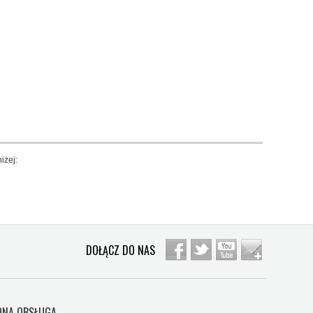
iżej:
DOŁĄCZ DO NAS
NA OBSŁUGA