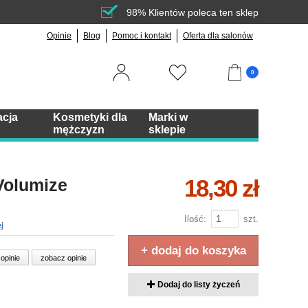
98% Klientów poleca ten sklep
Opinie
Blog
Pomoc i kontakt
Oferta dla salonów
0
acja
Kosmetyki dla
Marki w
mężczyzn
sklepie
18,30 zł
Volumize
Ilość:
szt.
j
+ dodaj do koszyka
 opinie
zobacz opinie
Dodaj do listy życzeń