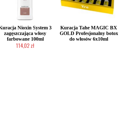
Kuracja Nioxin System 3
Kuracja Tahe MAGIC BX
zagęszczająca włosy
GOLD Profesjonalny botox
farbowane 100ml
do włosów 6x10ml
114,02 zł
Chwilowo niedostępny
Mała ilość (wysyłka w 24h)