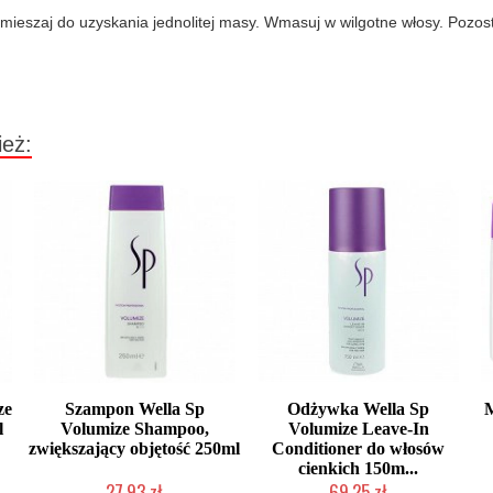
mieszaj do uzyskania jednolitej masy. Wmasuj w wilgotne włosy. Pozo
ież:
ze
Szampon Wella Sp
Odżywka Wella Sp
l
Volumize Shampoo,
Volumize Leave-In
zwiększający objętość 250ml
Conditioner do włosów
cienkich 150m...
27,93 zł
69,25 zł