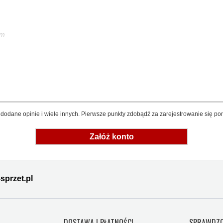
em
dodane opinie i wiele innych. Pierwsze punkty zdobądź za zarejestrowanie się pon
Załóż konto
sprzet.pl
Y
DOSTAWA I PŁATNOŚCI
SPRAWDZO