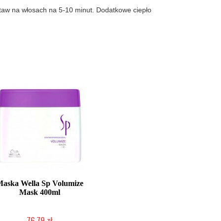
staw na włosach na 5-10 minut. Dodatkowe ciepło
Maska Wella Sp Volumize
Mask 400ml
76,79 zł