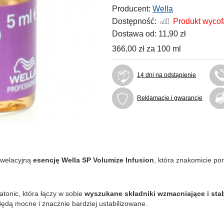
Producent:
Wella
Dostępność:
Produkt wyco
Dostawa od:
11,90 zł
366,00 zł
za
100 ml
14 dni na odstąpienie
Reklamacje i gwarancje
ewelacyjną
esencję Wella SP Volumize Infusion
, która znakomicie po
atonic, która łączy w sobie
wyszukane składniki wzmacniające i stab
 Będą mocne i znacznie bardziej ustabilizowane.