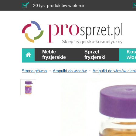
20 tys. produktów w ofercie
Sklep fryzjersko-kosmetyczny
Meble
Sprzęt
Kos
fryzjerskie
fryzjerski
wło
Strona główna
Ampułki do włosów
Ampułki do włosów cien