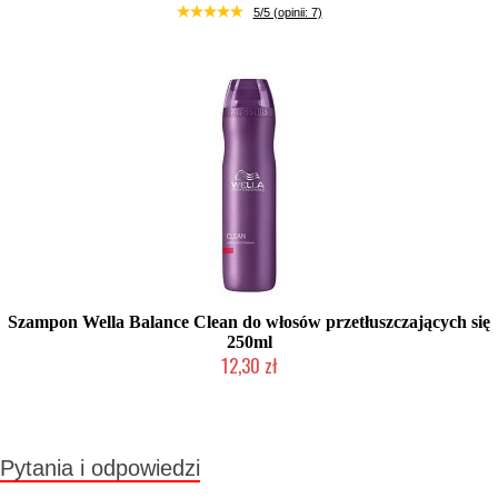
Duża ilość (wysyłka w 24h)
5/5 (opinii: 7)
Szampon Wella Balance Clean do włosów przetłuszczających się
250ml
12,30 zł
Produkt wycofany
Pytania i odpowiedzi