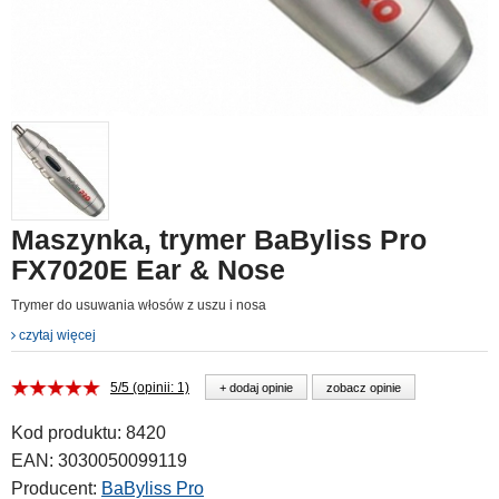
Maszynka, trymer BaByliss Pro
FX7020E Ear & Nose
Trymer do usuwania włosów z uszu i nosa
czytaj więcej
5/5 (opinii: 1)
+ dodaj opinie
zobacz opinie
Kod produktu:
8420
EAN:
3030050099119
Producent:
BaByliss Pro