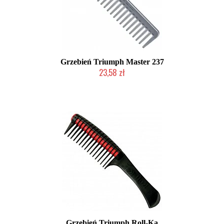
Grzebień Triumph Master 237
23,58 zł
Duża ilość (wysyłka w 24h)
Grzebień Triumph Roll-Ka