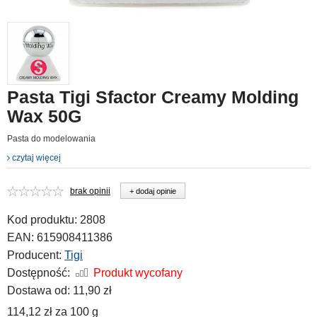
Pasta Tigi Sfactor Creamy Molding
Wax 50G
Pasta do modelowania
czytaj więcej
brak opinii
+ dodaj opinie
Kod produktu:
2808
EAN:
615908411386
Producent:
Tigi
Dostępność:
Produkt wycofany
Dostawa od:
11,90 zł
114,12 zł
za
100 g