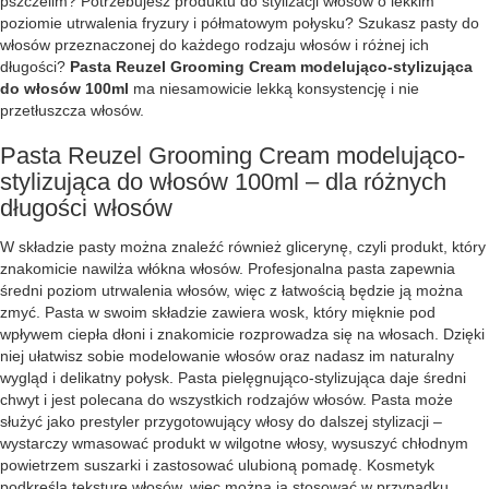
pszczelim? Potrzebujesz produktu do stylizacji włosów o lekkim
poziomie utrwalenia fryzury i półmatowym połysku? Szukasz pasty do
włosów przeznaczonej do każdego rodzaju włosów i różnej ich
długości?
Pasta Reuzel Grooming Cream modelująco-stylizująca
do włosów 100ml
ma niesamowicie lekką konsystencję i nie
przetłuszcza włosów.
Pasta Reuzel Grooming Cream modelująco-
stylizująca do włosów 100ml – dla różnych
długości włosów
W składzie pasty można znaleźć również glicerynę, czyli produkt, który
znakomicie nawilża włókna włosów. Profesjonalna pasta zapewnia
średni poziom utrwalenia włosów, więc z łatwością będzie ją można
zmyć. Pasta w swoim składzie zawiera wosk, który mięknie pod
wpływem ciepła dłoni i znakomicie rozprowadza się na włosach. Dzięki
niej ułatwisz sobie modelowanie włosów oraz nadasz im naturalny
wygląd i delikatny połysk. Pasta pielęgnująco-stylizująca daje średni
chwyt i jest polecana do wszystkich rodzajów włosów. Pasta może
służyć jako prestyler przygotowujący włosy do dalszej stylizacji –
wystarczy wmasować produkt w wilgotne włosy, wysuszyć chłodnym
powietrzem suszarki i zastosować ulubioną pomadę. Kosmetyk
podkreśla teksturę włosów, więc można ją stosować w przypadku