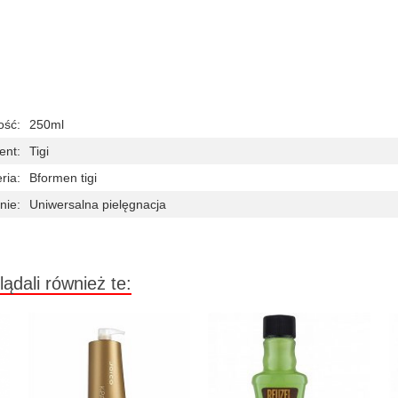
ość:
250ml
ent:
Tigi
ria:
Bformen tigi
nie:
Uniwersalna pielęgnacja
lądali również te: