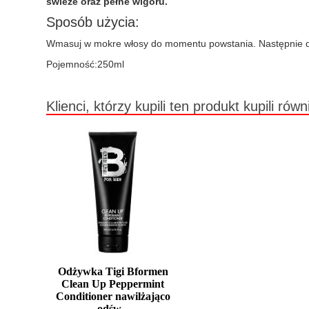
świeże oraz pełne wigoru.
Sposób użycia:
Wmasuj w mokre włosy do momentu powstania. Następnie d
Pojemność:250ml
Klienci, którzy kupili ten produkt kupili równ
Odżywka Tigi Bformen
Clean Up Peppermint
Conditioner nawilżająco
odśw...