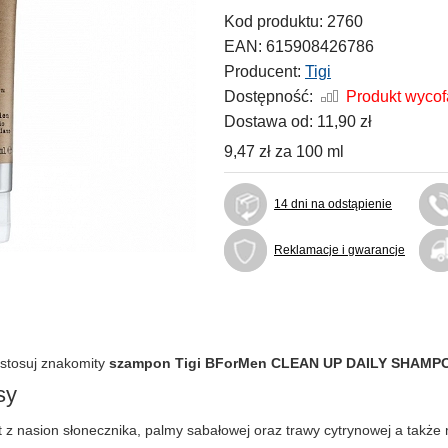
Kod produktu:
2760
EAN:
615908426786
Producent:
Tigi
Dostępność:
Produkt wyco
Dostawa od:
11,90 zł
9,47 zł
za
100 ml
14 dni na odstąpienie
Reklamacje i gwarancje
astosuj znakomity
szampon Tigi BForMen CLEAN UP DAILY SHAMP
sy
 z nasion słonecznika, palmy sabałowej oraz trawy cytrynowej a także 