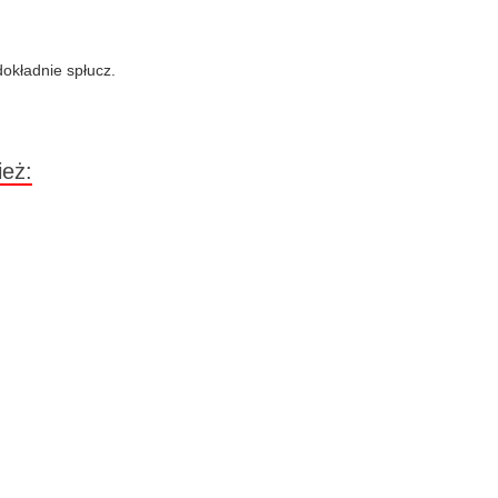
okładnie spłucz.
ież: