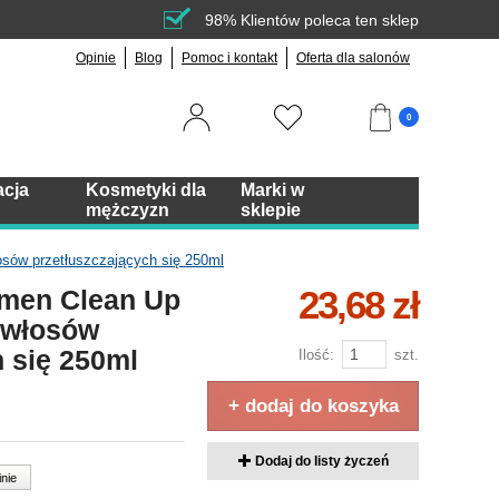
98% Klientów poleca ten sklep
Opinie
Blog
Pomoc i kontakt
Oferta dla salonów
0
acja
Kosmetyki dla
Marki w
mężczyzn
sklepie
sów przetłuszczających się 250ml
23,68 zł
rmen Clean Up
 włosów
 się 250ml
Ilość:
szt.
+ dodaj do koszyka
Dodaj do listy życzeń
inie