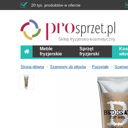
20 tys. produktów w ofercie
Sklep fryzjersko-kosmetyczny
Meble
Sprzęt
Kos
fryzjerskie
fryzjerski
wło
Strona główna
Szampony do włosów
Pozostałe
Szampo