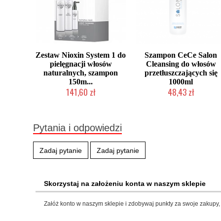
Zestaw Nioxin System 1 do
Szampon CeCe Salon
pielęgnacji włosów
Cleansing do włosów
naturalnych, szampon
przetłuszczających się
150m...
1000ml
141,60 zł
48,43 zł
Chwilowo niedostępny
Produkt wycofany
Pytania i odpowiedzi
Zadaj pytanie
Zadaj pytanie
Skorzystaj na założeniu konta w naszym sklepie
Załóż konto w naszym sklepie i zdobywaj punkty za swoje zakupy, 