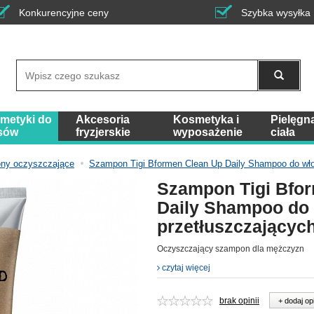
Konkurencyjne ceny
Szybka wysyłka
Wyszukaj
metyki do
Akcesoria
Kosmetyka i
Pielęgn
sów
fryzjerskie
wyposażenie
ciała
ny oczyszczające
Szampon Tigi Bformen Clean Up Daily Shampoo do wło
Szampon Tigi Bfo
Daily Shampoo do
przetłuszczających
Oczyszczający szampon dla mężczyzn
czytaj więcej
brak opinii
+ dodaj op