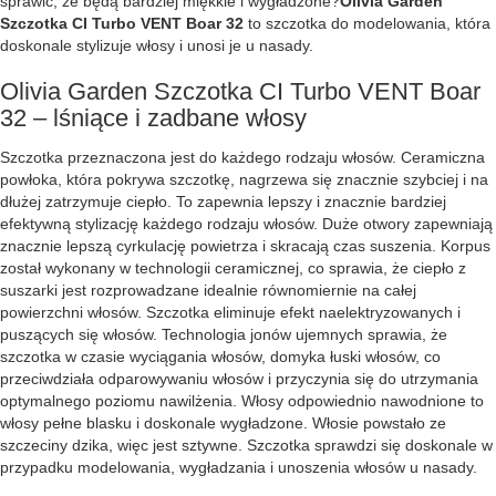
sprawić, że będą bardziej miękkie i wygładzone?
Olivia Garden
Szczotka CI Turbo VENT Boar 32
to szczotka do modelowania, która
doskonale stylizuje włosy i unosi je u nasady.
Olivia Garden Szczotka CI Turbo VENT Boar
32 – lśniące i zadbane włosy
Szczotka przeznaczona jest do każdego rodzaju włosów. Ceramiczna
powłoka, która pokrywa szczotkę, nagrzewa się znacznie szybciej i na
dłużej zatrzymuje ciepło. To zapewnia lepszy i znacznie bardziej
efektywną stylizację każdego rodzaju włosów. Duże otwory zapewniają
znacznie lepszą cyrkulację powietrza i skracają czas suszenia. Korpus
został wykonany w technologii ceramicznej, co sprawia, że ciepło z
suszarki jest rozprowadzane idealnie równomiernie na całej
powierzchni włosów. Szczotka eliminuje efekt naelektryzowanych i
puszących się włosów. Technologia jonów ujemnych sprawia, że
szczotka w czasie wyciągania włosów, domyka łuski włosów, co
przeciwdziała odparowywaniu włosów i przyczynia się do utrzymania
optymalnego poziomu nawilżenia. Włosy odpowiednio nawodnione to
włosy pełne blasku i doskonale wygładzone. Włosie powstało ze
szczeciny dzika, więc jest sztywne. Szczotka sprawdzi się doskonale w
przypadku modelowania, wygładzania i unoszenia włosów u nasady.