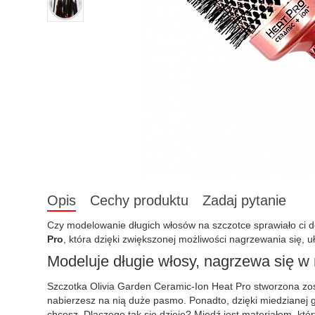
Opis
Cechy produktu
Zadaj pytanie
Czy modelowanie długich włosów na szczotce sprawiało ci dot
Pro
, która dzięki zwiększonej możliwości nagrzewania się, uł
Modeluje długie włosy, nagrzewa się 
Szczotka Olivia Garden Ceramic-Ion Heat Pro stworzona zosta
nabierzesz na nią duże pasmo. Ponadto, dzięki miedzianej gł
chcesz. Dlaczego tak się dzieje? Miedź jest materiałem, kt