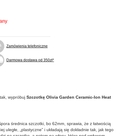
fany
Zamówienia telefoniczne
Darmowa dostawa od 350zł*
 tak, wypróbuj
Szczotkę Olivia Garden Ceramic-Ion Heat
Spora średnica szczotki, bo 62mm, sprawia, że z łatwością
uległe, „plastyczne” i układają się dokładnie tak, jak tego
hodzi na szczotkę, a potem na włosy, które pod wpływem