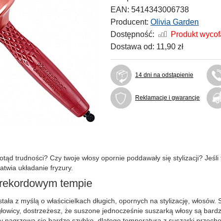
EAN:
5414343006738
Producent:
Olivia Garden
Dostępność:
Produkt wyco
Dostawa od:
11,90 zł
14 dni na odstąpienie
Reklamacje i gwarancje
ąd trudności? Czy twoje włosy opornie poddawały się stylizacji? Jeśli
atwia układanie fryzury.
w rekordowym tempie
ła z myślą o właścicielkach długich, opornych na stylizację, włosów. 
owicy, dostrzeżesz, że suszone jednocześnie suszarką włosy są bardziej 
óry nagrzewa się bardzo szybko, dlatego temperatura z suszarki przec