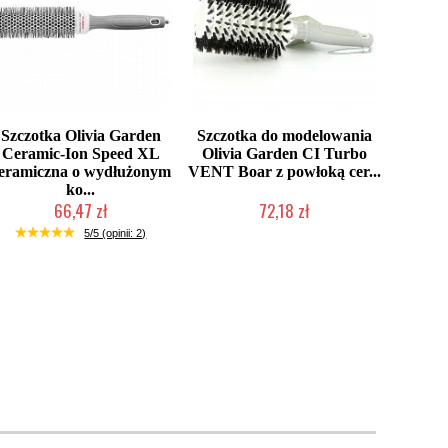
Szczotka Olivia Garden
Szczotka do modelowania
Ceramic-Ion Speed XL
Olivia Garden CI Turbo
eramiczna o wydłużonym
VENT Boar z powłoką cer...
ko...
66,47 zł
72,18 zł
Produkt wycofany
Produkt wycofany
5/5 (opinii: 2)