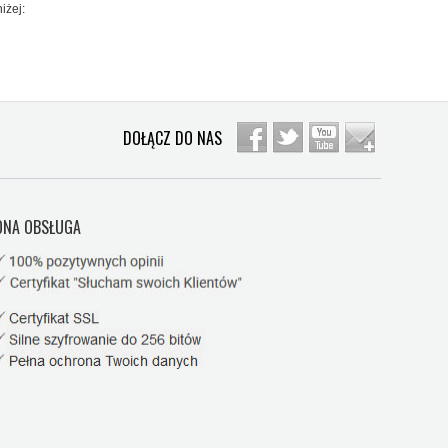
iżej:
DOŁĄCZ DO NAS
NA OBSŁUGA