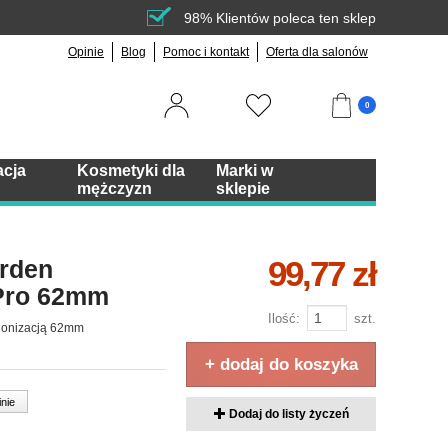
98% Klientów poleca ten sklep
Opinie
Blog
Pomoc i kontakt
Oferta dla salonów
0
acja
Kosmetyki dla
Marki w
mężczyzn
sklepie
99,77 zł
arden
 Pro 62mm
Ilość:
szt.
jonizacją 62mm
+ dodaj do koszyka
inie
Dodaj do listy życzeń