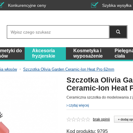
Konkurencyjne ceny
Szybka wysyłka
Wyszukaj
metyki do
Akcesoria
Kosmetyka i
Pielęgn
sów
fryzjerskie
wyposażenie
ciała
ia włosów
Szczotka Olivia Garden Ceramic-Ion Heat Pro 62mm
Szczotka Olivia G
Ceramic-Ion Heat
Ceramiczna szczotka do modelowania z 
czytaj więcej
brak opinii
+ dodaj op
Kod produktu:
9795