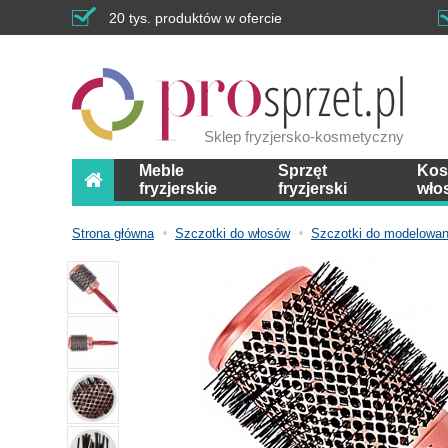
20 tys. produktów w ofercie
Sklep fryzjersko-kosmetyczny
Meble
Sprzęt
Kos
fryzjerskie
fryzjerski
wło
Strona główna
Szczotki do włosów
Szczotki do modelowan