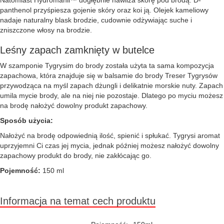
Natomiast Hydromanil™ dogłębnie nawilża skórę pod brodą. D-
panthenol przyśpiesza gojenie skóry oraz koi ją. Olejek kameliowy
nadaje naturalny blask brodzie, cudownie odżywiając suche i
zniszczone włosy na brodzie.
Leśny zapach zamknięty w butelce
W szamponie Tygrysim do brody została użyta ta sama kompozycja
zapachowa, która znajduje się w balsamie do brody Treser Tygrysów
przywodząca na myśl zapach dżungli i delikatnie morskie nuty. Zapach
umila mycie brody, ale na niej nie pozostaje. Dlatego po myciu możesz
na brodę nałożyć dowolny produkt zapachowy.
Sposób użycia:
Nałożyć na brodę odpowiednią ilość, spienić i spłukać. Tygrysi aromat
uprzyjemni Ci czas jej mycia, jednak później możesz nałożyć dowolny
zapachowy produkt do brody, nie zakłócając go.
Pojemność:
150 ml
Informacja na temat cech produktu