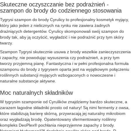
Skuteczne oczyszczanie bez podrażnień -
szampon do brody do codziennego stosowania
Tygrysi szampon do brody Cyrulicy to profesjonalny kosmetyk myjący,
który jako jeden z nielicznych na rynku nie zawiera żadnych
drażniących detergentów. Cyrulicy skomponowali swój szampon do
brody tak, aby ją oczyścić, wygładzić i nie podrażnić przy tym skóry
twarzy.
Szampon Tygrysi skutecznie usuwa z brody wszelkie zanieczyszczenia
i zapachy, nie powodując wysuszenia czy podrażnień, a przy tym
tworzy przyjemną pianę. Fantastyczna i w pełni profesjonalna formuła
szamponu do brody z tygrysem oparta jest na wyjątkowym połączeniu
roślinnych substancji myjących wzbogaconych o nowoczesne i
naturalne substancje aktywne.
Moc naturalnych składników
W tygrysim szamponie od Cyrulików znajdziemy bardzo skuteczne, a
zarazem łagodne składniki prosto od natury! Są nimi fermenty z owsa,
które stabilizują barierę skórną, przywracają jej naturalny mikrobiom
oraz wygładzają brodę. Opatentowany sfermentowany roślinny
kompleks DeoPlex® pochłania nieprzyjemne zapachy z brody.