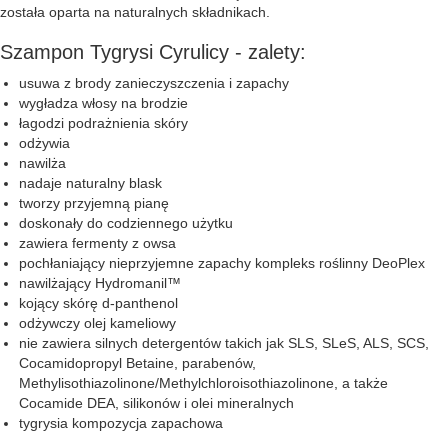
została oparta na naturalnych składnikach.
Szampon Tygrysi Cyrulicy - zalety:
usuwa z brody zanieczyszczenia i zapachy
wygładza włosy na brodzie
łagodzi podrażnienia skóry
odżywia
nawilża
nadaje naturalny blask
tworzy przyjemną pianę
doskonały do codziennego użytku
zawiera fermenty z owsa
pochłaniający nieprzyjemne zapachy kompleks roślinny DeoPlex
nawilżający Hydromanil™
kojący skórę d-panthenol
odżywczy olej kameliowy
nie zawiera silnych detergentów takich jak SLS, SLeS, ALS, SCS,
Cocamidopropyl Betaine, parabenów,
Methylisothiazolinone/Methylchloroisothiazolinone, a także
Cocamide DEA, silikonów i olei mineralnych
tygrysia kompozycja zapachowa