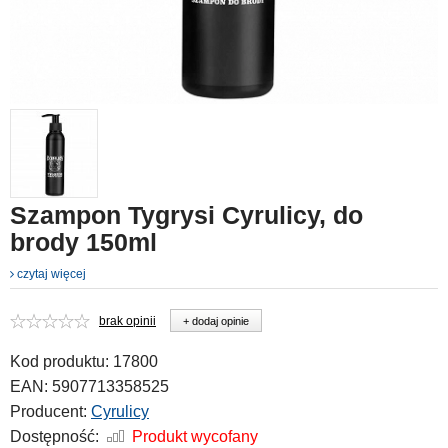
Szampon Tygrysi Cyrulicy, do
brody 150ml
czytaj więcej
brak opinii
+ dodaj opinie
Kod produktu:
17800
EAN:
5907713358525
Producent:
Cyrulicy
Dostępność:
Produkt wycofany