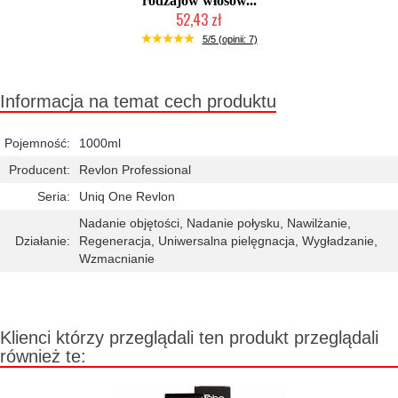
rodzajów włosów...
52,43 zł
Duża ilość (wysyłka w 24h)
5/5 (opinii: 7)
Informacja na temat cech produktu
Pojemność:
1000ml
Producent:
Revlon Professional
Seria:
Uniq One Revlon
Nadanie objętości, Nadanie połysku, Nawilżanie,
Działanie:
Regeneracja, Uniwersalna pielęgnacja, Wygładzanie,
Wzmacnianie
Klienci którzy przeglądali ten produkt przeglądali
również te: