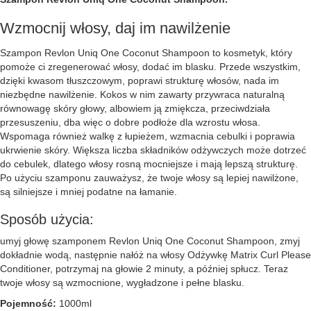
Wzmocnij włosy, daj im nawilżenie
Szampon Revlon Uniq One Coconut Shampoon to kosmetyk, który
pomoże ci zregenerować włosy, dodać im blasku. Przede wszystkim,
dzięki kwasom tłuszczowym, poprawi strukturę włosów, nada im
niezbędne nawilżenie. Kokos w nim zawarty przywraca naturalną
równowagę skóry głowy, albowiem ją zmiękcza, przeciwdziała
przesuszeniu, dba więc o dobre podłoże dla wzrostu włosa.
Wspomaga również walkę z łupieżem, wzmacnia cebulki i poprawia
ukrwienie skóry. Większa liczba składników odżywczych może dotrzeć
do cebulek, dlatego włosy rosną mocniejsze i mają lepszą strukturę.
Po użyciu szamponu zauważysz, że twoje włosy są lepiej nawilżone,
są silniejsze i mniej podatne na łamanie.
Sposób użycia:
umyj głowę szamponem Revlon Uniq One Coconut Shampoon, zmyj
dokładnie wodą, następnie nałóż na włosy Odżywkę Matrix Curl Please
Conditioner, potrzymaj na głowie 2 minuty, a później spłucz. Teraz
twoje włosy są wzmocnione, wygładzone i pełne blasku.
Pojemność:
1000ml