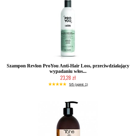
Szampon Revlon ProYou Anti-Hair Loss, przeciwdziałający
wypadaniu włos...
23,28 zł
Chwilowo niedostępny
5/5 (opinii: 1)