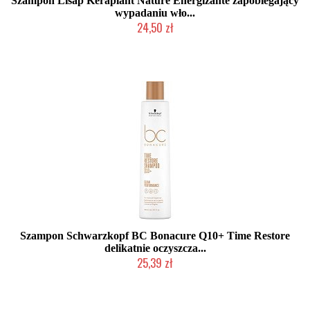
Szampon Lisap Keraplant Nature Energizante zapobiegający
wypadaniu wło...
24,50 zł
Produkt wycofany
Szampon Schwarzkopf BC Bonacure Q10+ Time Restore
delikatnie oczyszcza...
25,39 zł
Duża ilość (wysyłka w 24h)