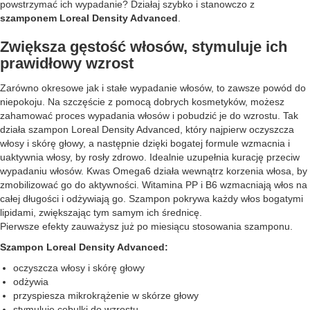
powstrzymać ich wypadanie? Działaj szybko i stanowczo z
szamponem Loreal Density Advanced
.
Zwiększa gęstość włosów, stymuluje ich
prawidłowy wzrost
Zarówno okresowe jak i stałe wypadanie włosów, to zawsze powód do
niepokoju. Na szczęście z pomocą dobrych kosmetyków, możesz
zahamować proces wypadania włosów i pobudzić je do wzrostu. Tak
działa szampon Loreal Density Advanced, który najpierw oczyszcza
włosy i skórę głowy, a następnie dzięki bogatej formule wzmacnia i
uaktywnia włosy, by rosły zdrowo. Idealnie uzupełnia kurację przeciw
wypadaniu włosów. Kwas Omega6 działa wewnątrz korzenia włosa, by
zmobilizować go do aktywności. Witamina PP i B6 wzmacniają włos na
całej długości i odżywiają go. Szampon pokrywa każdy włos bogatymi
lipidami, zwiększając tym samym ich średnicę.
Pierwsze efekty zauważysz już po miesiącu stosowania szamponu.
Szampon Loreal Density Advanced:
oczyszcza włosy i skórę głowy
odżywia
przyspiesza mikrokrążenie w skórze głowy
stymuluje cebulki do wzrostu