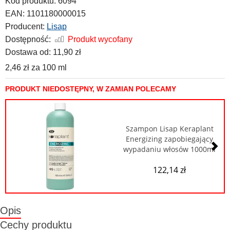
Kod produktu:
6094
EAN:
1101180000015
Producent:
Lisap
Dostępność:
Produkt wycofany
Dostawa od:
11,90 zł
2,46 zł
za
100 ml
PRODUKT NIEDOSTĘPNY, W ZAMIAN POLECAMY
Szampon Lisap Keraplant
Energizing zapobiegający
wypadaniu włosów 1000ml
122,14 zł
Opis
Cechy produktu