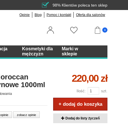
98% Klientów poleca ten sklep
Opinie
Blog
Pomoc i kontakt
Oferta dla salonów
0
acja
Kosmetyki dla
Marki w
mężczyzn
sklepie
220,00 zł
oroccan
ynowe 1000ml
Ilość:
szt.
towania
+ dodaj do koszyka
 opinie
zobacz opinie
Dodaj do listy życzeń