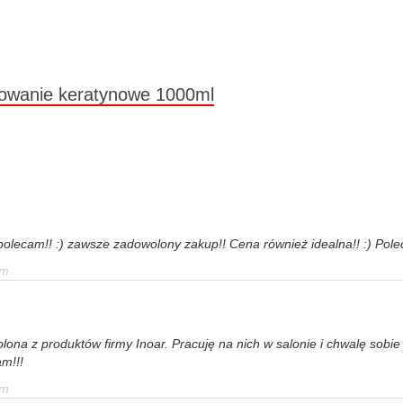
owanie keratynowe 1000ml
ż polecam!! :) zawsze zadowolony zakup!! Cena również idealna!! :) Pole
em
ona z produktów firmy Inoar. Pracuję na nich w salonie i chwalę sobie 
am!!!
em