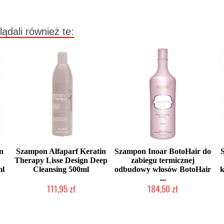
lądali również te:
n
Szampon Alfaparf Keratin
Szampon Inoar BotoHair do
Therapy Lisse Design Deep
zabiegu termicznej
ml
Cleansing 500ml
odbudowy włosów BotoHair
k
...
111,95 zł
184,50 zł
Mała ilość (wysyłka w 24h)
Mała ilość (wysyłka w 24h)