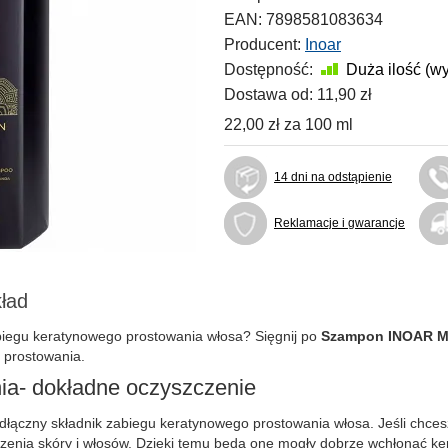
EAN:
7898581083634
Producent:
Inoar
Dostępność:
Duża ilość (w
Dostawa od:
11,90 zł
22,00 zł
za
100 ml
14 dni na odstąpienie
Reklamacje i gwarancje
ład
abiegu keratynowego prostowania włosa? Sięgnij po
Szampon INOAR Mo
 prostowania.
ia- dokładne oczyszczenie
zny składnik zabiegu keratynowego prostowania włosa. Jeśli chcesz wy
zenia skóry i włosów. Dzięki temu będą one mogły dobrze wchłonąć ke