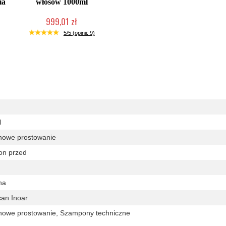
ia
włosów 1000ml
999,01 zł
Mała ilość (wysyłka w 24h)
5/5 (opinii: 9)
l
nowe prostowanie
on przed
na
an Inoar
nowe prostowanie, Szampony techniczne