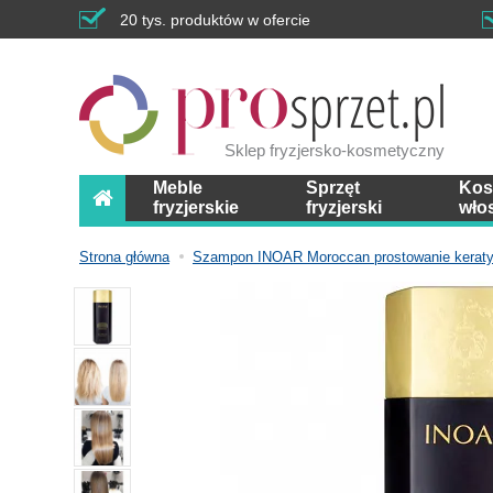
20 tys. produktów w ofercie
Sklep fryzjersko-kosmetyczny
Meble
Sprzęt
Kos
fryzjerskie
fryzjerski
wło
Strona główna
Szampon INOAR Moroccan prostowanie kerat