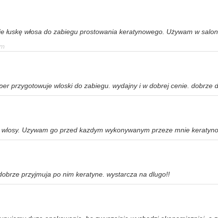
 łuskę włosa do zabiegu prostowania keratynowego. Używam w salonie 
em
er przygotowuje wloski do zabiegu. wydajny i w dobrej cenie. dobrze d
a na wlosy. Uzywam go przed kazdym wykonywanym przeze mnie keratyn
dobrze przyjmuja po nim keratyne. wystarcza na dlugo!!