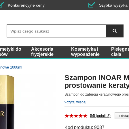
Konkurencyjne ceny
Szybka wysyłka
Wyszukaj
metyki do
Akcesoria
Kosmetyka i
Pielęgn
sów
fryzjerskie
wyposażenie
ciała
ynowe 1000ml
Szampon INOAR M
prostowanie kerat
Szampon do zabiegu keratynowego pros
czytaj więcej
5/5 (opinii: 8)
+ dodaj
Kod produktu:
9087