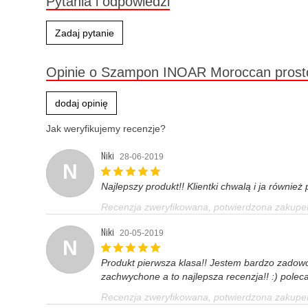
Pytania i odpowiedzi
Zadaj pytanie
Opinie o Szampon INOAR Moroccan prost
dodaj opinię
Jak weryfikujemy recenzje?
Niki
28-06-2019
N
Najlepszy produkt!! Klientki chwalą i ja równie
Recenzja zweryfikowana, potwierdzona zakup
Niki
20-05-2019
N
Produkt pierwsza klasa!! Jestem bardzo zadowol
zachwychone a to najlepsza recenzja!! :) polec
Recenzja zweryfikowana, potwierdzona zakup