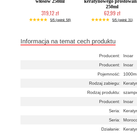
włosów 250ml
keratynowego prostowan
250ml
319,12 zł
62,99 zł
Duża ilość (wysyłka w 24h)
Duża ilość (wysyłka w 24h)
5/5 (opinii: 58)
5/5 (opinii: 31)
Informacja na temat cech produktu
Producent:
Inoar
Producent:
Inoar
Pojemność:
1000m
Rodzaj zabiegu:
Keraty
Rodzaj produktu:
szamp
Producent:
Inoar
Seria:
Keraty
Seria:
Morocc
Działanie:
Keraty