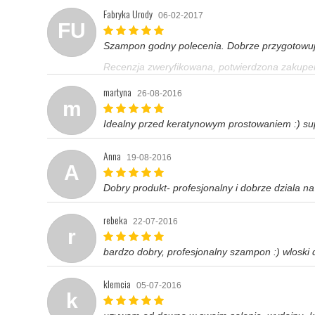
Fabryka Urody
06-02-2017
FU
Szampon godny polecenia. Dobrze przygotowuje
Recenzja zweryfikowana, potwierdzona zakup
martyna
26-08-2016
m
Idealny przed keratynowym prostowaniem :) sup
Anna
19-08-2016
A
Dobry produkt- profesjonalny i dobrze dzial
rebeka
22-07-2016
r
bardzo dobry, profesjonalny szampon :) wloski 
klemcia
05-07-2016
k