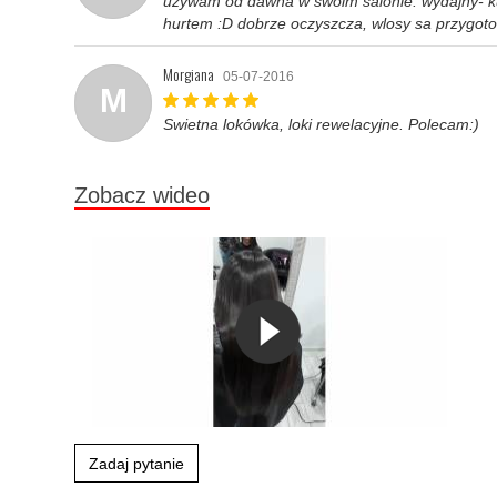
uzywam od dawna w swoim salonie. wydajny- ku
hurtem :D dobrze oczyszcza, wlosy sa przygoto
Morgiana
05-07-2016
M
Swietna lokówka, loki rewelacyjne. Polecam:)
Zobacz wideo
Zadaj pytanie