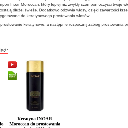
n Inoar Moroccan, który lepiej niż zwykły szampon oczyści twoje włosy,
zostają dłużej świeże. Dodatkowo odżywia włosy, dzięki zawartości krze
zygotowane do keratynowego prostowania włosów.
towanie keratynowe, a następnie rozpocznij zabieg prostowania prz
ież:
Keratyna INOAR
do
Moroccan do prostowania