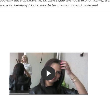
pujemy duze opakowanie, bo zwyczajnie wychodzi ekonomiczniej. a ze
wane do keratyny ( ktora zreszta tez mamy z inoaru). polecam!