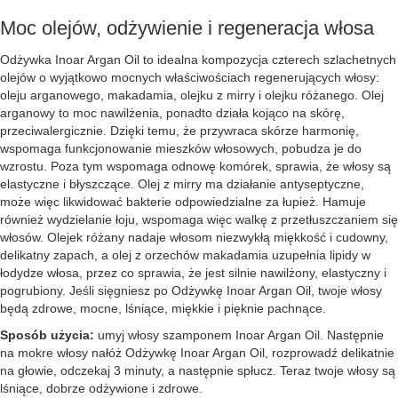
Moc olejów, odżywienie i regeneracja włosa
Odżywka Inoar Argan Oil to idealna kompozycja czterech szlachetnych
olejów o wyjątkowo mocnych właściwościach regenerujących włosy:
oleju arganowego, makadamia, olejku z mirry i olejku różanego. Olej
arganowy to moc nawilżenia, ponadto działa kojąco na skórę,
przeciwalergicznie. Dzięki temu, że przywraca skórze harmonię,
wspomaga funkcjonowanie mieszków włosowych, pobudza je do
wzrostu. Poza tym wspomaga odnowę komórek, sprawia, że włosy są
elastyczne i błyszczące. Olej z mirry ma działanie antyseptyczne,
może więc likwidować bakterie odpowiedzialne za łupież. Hamuje
również wydzielanie łoju, wspomaga więc walkę z przetłuszczaniem się
włosów. Olejek różany nadaje włosom niezwykłą miękkość i cudowny,
delikatny zapach, a olej z orzechów makadamia uzupełnia lipidy w
łodydze włosa, przez co sprawia, że jest silnie nawilżony, elastyczny i
pogrubiony. Jeśli sięgniesz po Odżywkę Inoar Argan Oil, twoje włosy
będą zdrowe, mocne, lśniące, miękkie i pięknie pachnące.
Sposób użycia:
umyj włosy szamponem Inoar Argan Oil. Następnie
na mokre włosy nałóż Odżywkę Inoar Argan Oil, rozprowadź delikatnie
na głowie, odczekaj 3 minuty, a następnie spłucz. Teraz twoje włosy są
lśniące, dobrze odżywione i zdrowe.