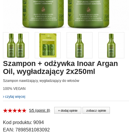
Szampon + odżywka Inoar Argan
Oil, wygładzający 2x250ml
Szampon nawilżający, wygładzający do włosów
100% VEGAN
czytaj więcej
5/5 (opinii: 8)
+ dodaj opinie
zobacz opinie
Kod produktu:
9094
EAN:
7898581083092