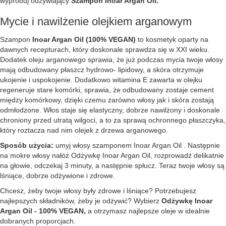
wypróbuj odżywiający
Szampon Inoar Argan Oil.
Mycie i nawilżenie olejkiem arganowym
Szampon
Inoar Argan Oil (100% VEGAN)
to kosmetyk oparty na
dawnych recepturach, który doskonale sprawdza się w XXI wieku.
Dodatek oleju arganowego sprawia, że już podczas mycia twoje włosy
mają odbudowany płaszcz hydrowo- lipidowy, a skóra otrzymuje
ukojenie i uspokojenie. Dodatkowo witamina E zawarta w olejku
regeneruje stare komórki, sprawia, że odbudowany zostaje cement
między komórkowy, dzięki czemu zarówno włosy jak i skóra zostają
odmłodzone. Włos staje się elastyczny, dobrze nawilżony i doskonale
chroniony przed utratą wilgoci, a to za sprawą ochronnego płaszczyka,
który roztacza nad nim olejek z drzewa arganowego.
Sposób użycia:
umyj włosy szamponem Inoar Argan Oil . Następnie
na mokre włosy nałóż Odżywkę Inoar Argan Oil, rozprowadź delikatnie
na głowie, odczekaj 3 minuty, a następnie spłucz. Teraz twoje włosy są
lśniące, dobrze odżywione i zdrowe.
Chcesz, żeby twoje włosy były zdrowe i lśniące? Potrzebujesz
najlepszych składników, żeby je odżywić? Wybierz
Odżywkę Inoar
Argan Oil - 100% VEGAN,
a otrzymasz najlepsze oleje w idealnie
dobranych proporcjach.