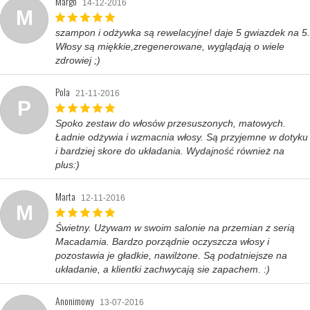
Margo
14-12-2016
M
szampon i odżywka są rewelacyjne! daje 5 gwiazdek na 5.
Włosy są miękkie,zregenerowane, wyglądają o wiele
zdrowiej ;)
Pola
21-11-2016
P
Spoko zestaw do włosów przesuszonych, matowych.
Ładnie odżywia i wzmacnia włosy. Są przyjemne w dotyku
i bardziej skore do układania. Wydajność również na
plus:)
Marta
12-11-2016
M
Świetny. Używam w swoim salonie na przemian z serią
Macadamia. Bardzo porządnie oczyszcza włosy i
pozostawia je gładkie, nawilżone. Są podatniejsze na
układanie, a klientki zachwycają sie zapachem. :)
Anonimowy
13-07-2016