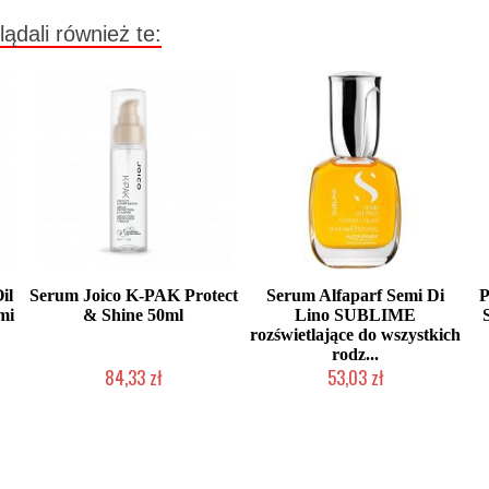
lądali również te:
il
Serum Joico K-PAK Protect
Serum Alfaparf Semi Di
P
mi
& Shine 50ml
Lino SUBLIME
rozświetlające do wszystkich
rodz...
84,33 zł
53,03 zł
Produkt wycofany
2-5 dni roboczych