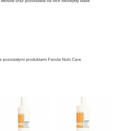
e włosów oraz pozostawia na nich niezwykły blask.
 z pozostałymi produktami Fanola Nutri Care.