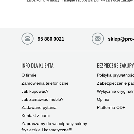
Załóż konto w naszym sklepie i zdobywaj punkty za swoje zakupy, 
95 880 0021
sklep@pro-
INFO DLA KLIENTA
BEZPIECZNE ZAKUP
O firmie
Polityka prywatnośc
Zamówienia telefoniczne
Zabezpieczenie pac
Jak kupować?
Wyłącznie oryginal
Jak zamawiać meble?
Opinie
Zadawane pytania
Platforma ODR
Kontakt z nami
Zapraszamy do współpracy salony
fryzjerskie i kosmetyczne!!!