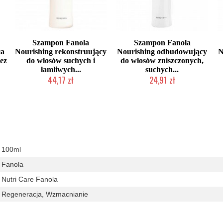
Szampon Fanola
Szampon Fanola
ca
Nourishing rekonstruujący
Nourishing odbudowujący
N
ez
do włosów suchych i
do włosów zniszczonych,
łamliwych...
suchych...
44,17 zł
24,91 zł
Duża ilość (wysyłka w 24h)
Duża ilość (wysyłka w 24h)
100ml
Fanola
Nutri Care Fanola
Regeneracja, Wzmacnianie