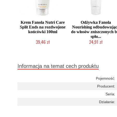
Krem Fanola Nutri Care
Odżywka Fanola
Split Ends na rozdwojone
Nourishing odbudowują
końcówki 100ml
do włosów zniszczonych b
spłu...
39,46 zł
24,91 zł
Duża ilość (wysyłka w 24h)
Duża ilość (wysyłka w 24h)
Informacja na temat cech produktu
Pojemność:
Producent:
Seria:
Działanie: