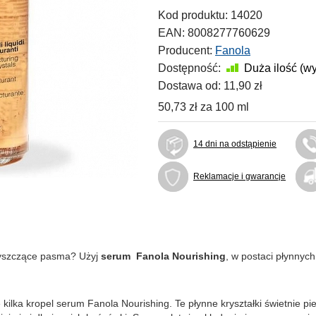
Kod produktu:
14020
EAN:
8008277760629
Producent:
Fanola
Dostępność:
Duża ilość (w
Dostawa od:
11,90 zł
50,73 zł
za
100 ml
14 dni na odstąpienie
Reklamacje i gwarancje
błyszczące pasma? Użyj
serum Fanola Nourishing
, w postaci płynnych
 kilka kropel serum Fanola Nourishing. Te płynne kryształki świetnie pie