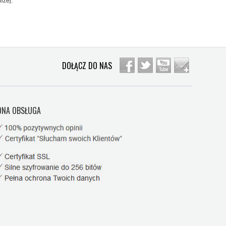
iżej:
DOŁĄCZ DO NAS
NA OBSŁUGA