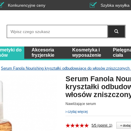
Konkurencyjne ceny
Szybka wysyłka
Wyszukaj
metyki do
Akcesoria
Kosmetyka i
Pielęgn
sów
fryzjerskie
wyposażenie
ciała
Serum Fanola Nourishing kryształki odbudowujące do włosów zniszczonych
Serum Fanola Nour
kryształki odbudo
włosów zniszczon
Nawilżające serum
czytaj więcej
5/5 (opinii: 1)
+ dodaj