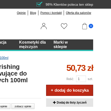
98% Klientów poleca ten sklep
Opinie
Blog
Pomoc i kontakt
Oferta dla salonów
0
acja
Kosmetyki dla
Marki w
mężczyzn
sklepie
 100ml
50,73 zł
ishing
wujące do
ych 100ml
Ilość:
szt.
+ dodaj do koszyka
Dodaj do listy życzeń
 opinie
zobacz opinie