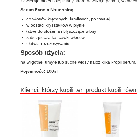
Zawierają aloes i olej lniany, które nawilżają pasma, wzmac
Serum Fanola Nourishing:
do włosów kręconych, łamliwych, po trwałej
w postaci kryształków w płynie
łatwe do ułożenia i błyszczące włosy
zabezpiecza końcówki włosów
ułatwia rozczesywanie.
Sposób użycia:
na wilgotne, umyte lub suche włosy nałóż kilka kropli seru
Pojemność:
100ml
Klienci, którzy kupili ten produkt kupili równ