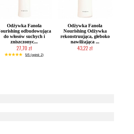
Odżywka Fanola
Odżywka Fanola
ourishing odbudowująca
Nourishing Odżywka
do włosów suchych i
rekonstruująca, głeboko
zniszczonyc...
nawilżająca ...
27,70 zł
43,22 zł
Duża ilość (wysyłka w 24h)
Duża ilość (wysyłka w 24h)
5/5 (opinii: 2)