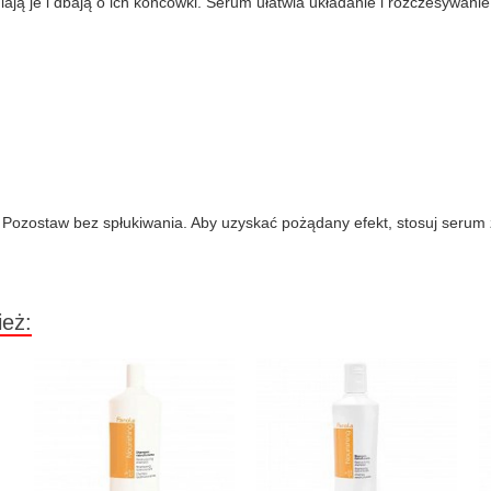
niają je i dbają o ich końcówki. Serum ułatwia układanie i rozczesywani
m. Pozostaw bez spłukiwania. Aby uzyskać pożądany efekt, stosuj serum
ież: