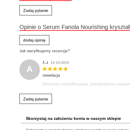
Zadaj pytanie
Opinie o Serum Fanola Nourishing kryszta
dodaj opinię
Jak weryfikujemy recenzje?
A..a
14-10-2024
A
rewelacja
Recenzja zweryfikowana, potwierdzona zakup
Zadaj pytanie
Skorzystaj na założeniu konta w naszym sklepie