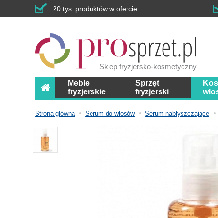
20 tys. produktów w ofercie
Sklep fryzjersko-kosmetyczny
Meble
Sprzęt
Kos
fryzjerskie
fryzjerski
wło
Strona główna
Serum do włosów
Serum nabłyszczające