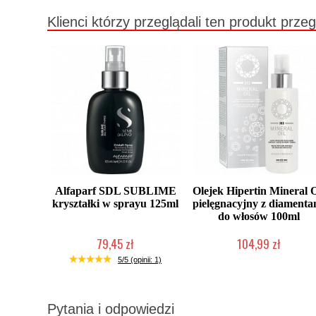
Klienci którzy przeglądali ten produkt przeg
Alfaparf SDL SUBLIME
Olejek Hipertin Mineral O
kryształki w sprayu 125ml
pielęgnacyjny z diamenta
do włosów 100ml
79,45 zł
104,99 zł
Duża ilość (wysyłka w 24h)
Duża ilość (wysyłka w 24h)
5/5 (opinii: 1)
Pytania i odpowiedzi