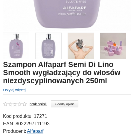
Szampon Alfaparf Semi Di Lino
Smooth wygładzający do włosów
niezdyscyplinowanych 250ml
czytaj więcej
brak opinii
+ dodaj opinie
Kod produktu:
17271
EAN:
8022297111193
Producent:
Alfaparf