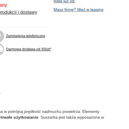
Rata już od:
fany
Masz firmę? Weź w leasing
rodukcji i dostawy
Zamówienia telefoniczne
Darmowa dostawa od 350zł*
.
ona w potrójną prędkość nadmuchu powietrza. Elementy
otrwałe użytkowanie
. Suszarka jest także wyposażona w