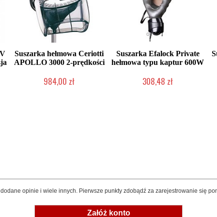
4V
Suszarka hełmowa Ceriotti
Suszarka Efalock Private
S
ja
APOLLO 3000 2-prędkości
hełmowa typu kaptur 600W
984,00 zł
308,48 zł
Produkt wycofany
Mała ilość (wysyłka w 24h)
dodane opinie i wiele innych. Pierwsze punkty zdobądź za zarejestrowanie się pon
Załóż konto