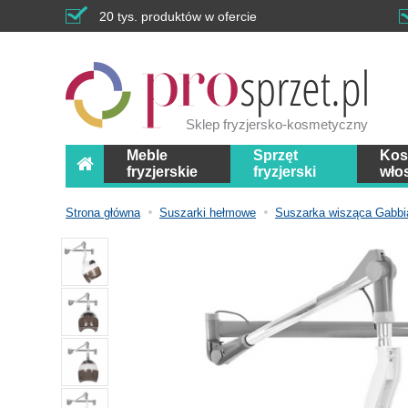
20 tys. produktów w ofercie
Sklep fryzjersko-kosmetyczny
Meble
Sprzęt
Kos
fryzjerskie
fryzjerski
wło
Strona główna
Suszarki hełmowe
Suszarka wisząca Gab