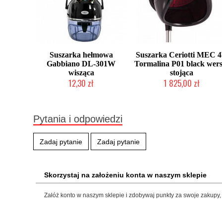
Suszarka hełmowa
Suszarka Ceriotti MEC 
Gabbiano DL-301W
Tormalina P01 black wers
wisząca
stojąca
12,30 zł
1 825,00 zł
Produkt wycofany
2-5 dni roboczych
Pytania i odpowiedzi
Zadaj pytanie
Zadaj pytanie
Skorzystaj na założeniu konta w naszym sklepie
Załóż konto w naszym sklepie i zdobywaj punkty za swoje zakupy, 