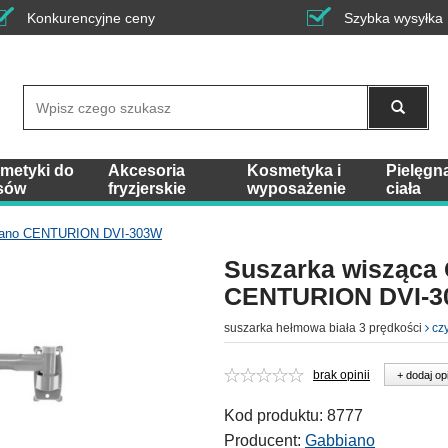
Konkurencyjne ceny
Szybka wysyłka
Wyszukaj
metyki do
Akcesoria
Kosmetyka i
Pielęgn
sów
fryzjerskie
wyposażenie
ciała
biano CENTURION DVI-303W
Suszarka wisząca
CENTURION DVI-
suszarka hełmowa biała 3 prędkości
czy
brak opinii
+ dodaj op
Kod produktu:
8777
Producent:
Gabbiano