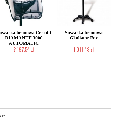
uszarka hełmowa Ceriotti
Suszarka hełmowa
DIAMANTE 3000
Gladiator Fox
AUTOMATIC
2 197,54 zł
1 011,43 zł
Produkt wycofany
Produkt wycofany
iżej: