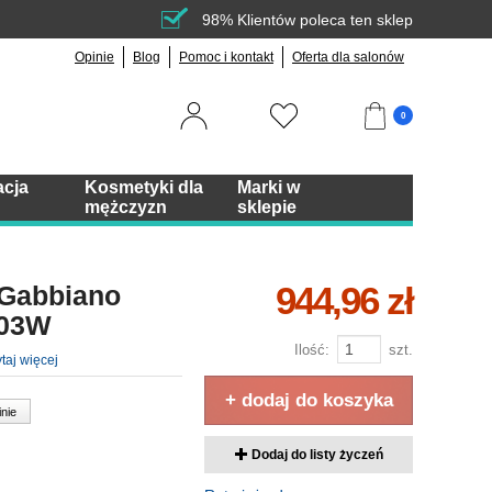
98% Klientów poleca ten sklep
Opinie
Blog
Pomoc i kontakt
Oferta dla salonów
0
acja
Kosmetyki dla
Marki w
mężczyzn
sklepie
944,96 zł
 Gabbiano
303W
Ilość:
szt.
taj więcej
+ dodaj do koszyka
inie
Dodaj do listy życzeń