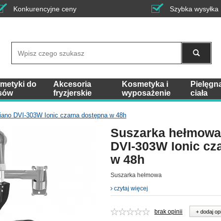
Konkurencyjne ceny
Szybka wysyłka
Wyszukaj
metyki do
Akcesoria
Kosmetyka i
Pielęgn
sów
fryzjerskie
wyposażenie
ciała
ano DVI-303W Ionic czarna dostępna w 48h
Suszarka hełmowa
DVI-303W Ionic cz
w 48h
Suszarka hełmowa
czytaj więcej
brak opinii
+ dodaj op