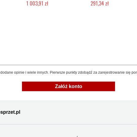
1 003,91 zł
291,34 zł
Produkt wycofany
Mała ilość (wysyłka w 24h)
dodane opinie i wiele innych. Pierwsze punkty zdobądź za zarejestrowanie się pon
Załóż konto
sprzet.pl