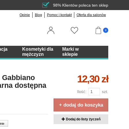
98% Klientów poleca ten sklep
Opinie
Blog
Pomoc i kontakt
Oferta dla salonów
0
acja
Kosmetyki dla
Marki w
mężczyzn
sklepie
12,30 zł
 Gabbiano
arna dostępna
Ilość:
szt.
+ dodaj do koszyka
Dodaj do listy życzeń
inie