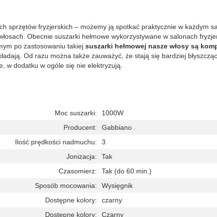
ych sprzętów fryzjerskich – możemy ją spotkać praktycznie w każdym sal
włosach. Obecnie suszarki hełmowe wykorzystywane w salonach fryzjersk
mym po zastosowaniu takiej
suszarki hełmowej nasze włosy są komp
układają. Od razu można także zauważyć, że stają się bardziej błyszcząc
ce, w dodatku w ogóle się nie elektryzują.
Moc suszarki:
1000W
Producent:
Gabbiano
Ilość prędkości nadmuchu:
3
Jonizacja:
Tak
Czasomierz:
Tak (do 60 min.)
Sposób mocowania:
Wysięgnik
Dostępne kolory:
czarny
Dostępne kolory:
Czarny