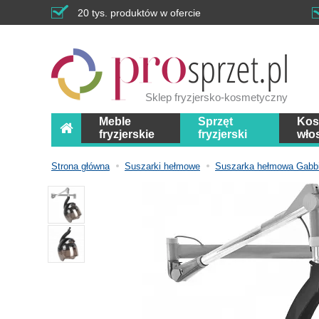
20 tys. produktów w ofercie
Sklep fryzjersko-kosmetyczny
Meble
Sprzęt
Kos
fryzjerskie
fryzjerski
wło
Strona główna
Suszarki hełmowe
Suszarka hełmowa Gabbi