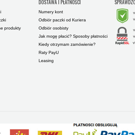
Y
DOSTAWA I PŁATNOŚCI
SPRAWDZO
i
Numery kont
zki
Odbiór paczki od Kuriera
ne produkty
Odbiór osobisty
Jak mogę płacić? Sposoby płatności
Kiedy otrzymam zamówienie?
Raty PayU
Leasing