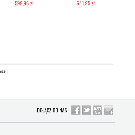
599,96 zł
641,95 zł
Produkt wycofany
Chwilowo niedostępny
iżej:
DOŁĄCZ DO NAS