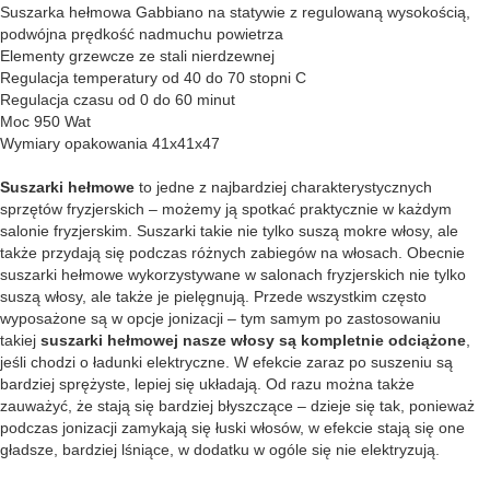
Suszarka hełmowa Gabbiano na statywie z regulowaną wysokością,
podwójna prędkość nadmuchu powietrza
Elementy grzewcze ze stali nierdzewnej
Regulacja temperatury od 40 do 70 stopni C
Regulacja czasu od 0 do 60 minut
Moc 950 Wat
Wymiary opakowania 41x41x47
Suszarki hełmowe
to jedne z najbardziej charakterystycznych
sprzętów fryzjerskich – możemy ją spotkać praktycznie w każdym
salonie fryzjerskim. Suszarki takie nie tylko suszą mokre włosy, ale
także przydają się podczas różnych zabiegów na włosach. Obecnie
suszarki hełmowe wykorzystywane w salonach fryzjerskich nie tylko
suszą włosy, ale także je pielęgnują. Przede wszystkim często
wyposażone są w opcje jonizacji – tym samym po zastosowaniu
takiej
suszarki hełmowej nasze włosy są kompletnie odciążone
,
jeśli chodzi o ładunki elektryczne. W efekcie zaraz po suszeniu są
bardziej sprężyste, lepiej się układają. Od razu można także
zauważyć, że stają się bardziej błyszczące – dzieje się tak, ponieważ
podczas jonizacji zamykają się łuski włosów, w efekcie stają się one
gładsze, bardziej lśniące, w dodatku w ogóle się nie elektryzują.