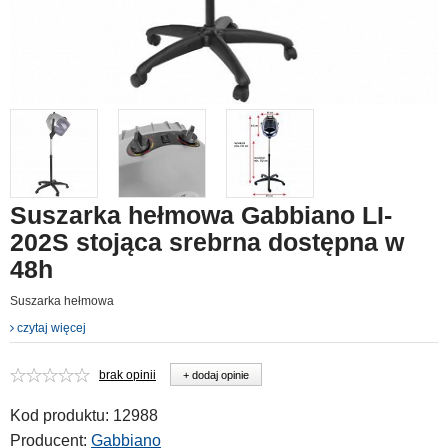
Suszarka hełmowa Gabbiano LI-
202S stojąca srebrna dostępna w
48h
Suszarka hełmowa
czytaj więcej
brak opinii
+ dodaj opinie
Kod produktu:
12988
Producent:
Gabbiano