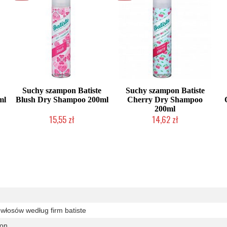
Suchy szampon Batiste
Suchy szampon Batiste
ml
Blush Dry Shampoo 200ml
Cherry Dry Shampoo
200ml
15,55 zł
14,62 zł
Chwilowo niedostępny
Duża ilość (wysyłka w 24h)
włosów według firm batiste
on