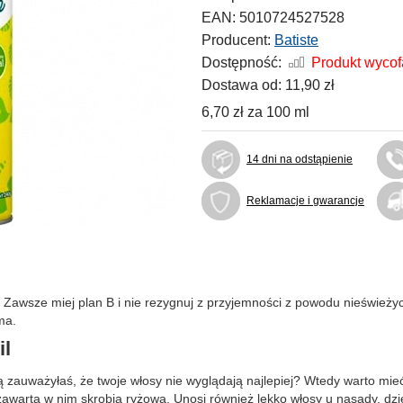
EAN:
5010724527528
Producent:
Batiste
Dostępność:
Produkt wyco
Dostawa od:
11,90 zł
6,70 zł
za
100 ml
14 dni na odstąpienie
Reklamacje i gwarancje
 Zawsze miej plan B i nie rezygnuj z przyjemności z powodu nieśwież
ma.
il
ą zauważyłaś, że twoje włosy nie wyglądają najlepiej? Wtedy warto mi
 zawarta w nim skrobia ryżowa. Unosi również lekko włosy u nasady, dz