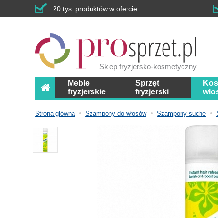
20 tys. produktów w ofercie
Sklep fryzjersko-kosmetyczny
Meble
Sprzęt
Kos
fryzjerskie
fryzjerski
wło
Strona główna
Szampony do włosów
Szampony suche