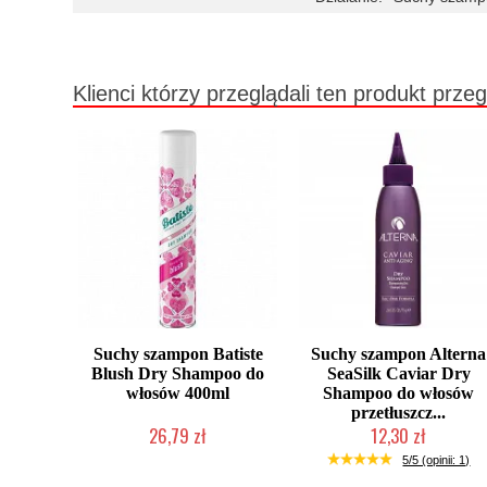
Klienci którzy przeglądali ten produkt przeg
Suchy szampon Batiste
Suchy szampon Alterna
Blush Dry Shampoo do
SeaSilk Caviar Dry
włosów 400ml
Shampoo do włosów
przetłuszcz...
26,79 zł
12,30 zł
Produkt wycofany
Produkt wycofany
5/5 (opinii: 1)