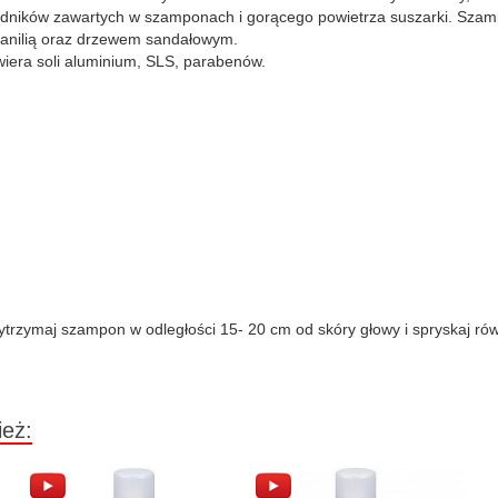
ników zawartych w szamponach i gorącego powietrza suszarki. Szampo
 wanilią oraz drzewem sandałowym.
iera soli aluminium, SLS, parabenów.
ytrzymaj szampon w odległości 15- 20 cm od skóry głowy i spryskaj ró
ież: