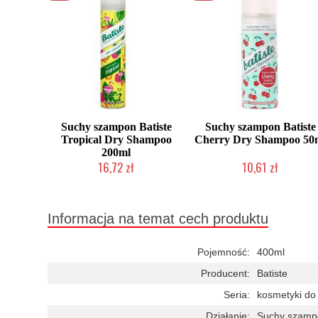
Suchy szampon Batiste
Suchy szampon Batiste
Tropical Dry Shampoo
Cherry Dry Shampoo 50
200ml
16,72 zł
10,61 zł
Chwilowo niedostępny
Chwilowo niedostępny
Informacja na temat cech produktu
Pojemność:
400ml
Producent:
Batiste
Seria:
kosmetyki do 
Działanie:
Suchy szamp