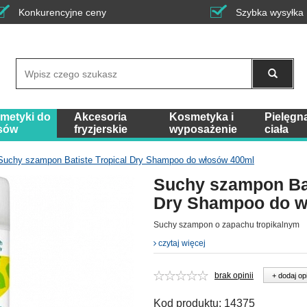
Konkurencyjne ceny
Szybka wysyłka
Wyszukaj
metyki do
Akcesoria
Kosmetyka i
Pielęgn
sów
fryzjerskie
wyposażenie
ciała
Suchy szampon Batiste Tropical Dry Shampoo do włosów 400ml
Suchy szampon Bat
Dry Shampoo do w
Suchy szampon o zapachu tropikalnym
czytaj więcej
brak opinii
+ dodaj op
Kod produktu:
14375