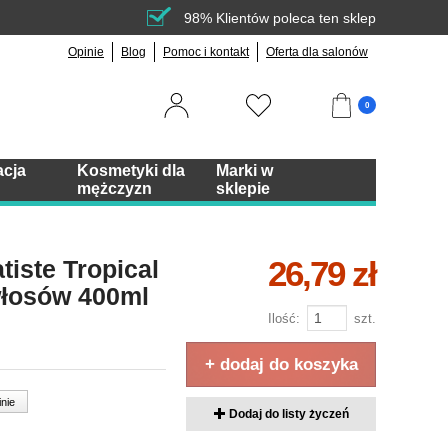
98% Klientów poleca ten sklep
Opinie
Blog
Pomoc i kontakt
Oferta dla salonów
0
acja
Kosmetyki dla
Marki w
mężczyzn
sklepie
26,79 zł
iste Tropical
łosów 400ml
Ilość:
szt.
+ dodaj do koszyka
inie
Dodaj do listy życzeń