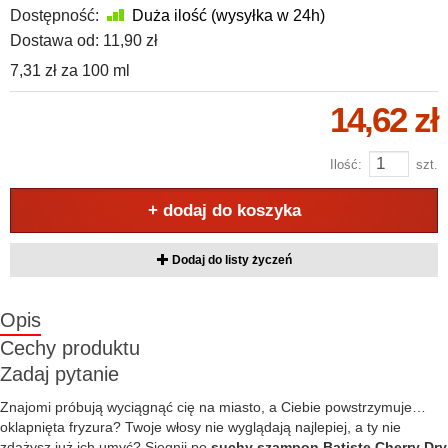
Dostępność:
Duża ilość (wysyłka w 24h)
Dostawa od:
11,90 zł
7,31 zł
za
100 ml
14,62 zł
Ilość:
szt.
+ dodaj do koszyka
Dodaj do listy życzeń
Opis
Cechy produktu
Zadaj pytanie
Znajomi próbują wyciągnąć cię na miasto, a Ciebie powstrzymuje…
oklapnięta fryzura? Twoje włosy nie wyglądają najlepiej, a ty nie
zdążysz już ich umyć? Sięgnij po
suchy szampon Batiste Cherry Dry