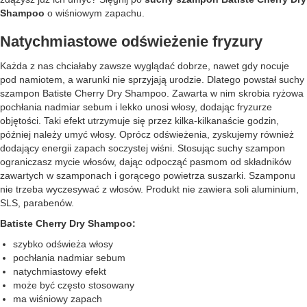
Shampoo
o wiśniowym zapachu.
Natychmiastowe odświeżenie fryzury
Każda z nas chciałaby zawsze wyglądać dobrze, nawet gdy nocuje
pod namiotem, a warunki nie sprzyjają urodzie. Dlatego powstał suchy
szampon Batiste Cherry Dry Shampoo. Zawarta w nim skrobia ryżowa
pochłania nadmiar sebum i lekko unosi włosy, dodając fryzurze
objętości. Taki efekt utrzymuje się przez kilka-kilkanaście godzin,
później należy umyć włosy. Oprócz odświeżenia, zyskujemy również
dodający energii zapach soczystej wiśni. Stosując suchy szampon
ograniczasz mycie włosów, dając odpocząć pasmom od składników
zawartych w szamponach i gorącego powietrza suszarki. Szamponu
nie trzeba wyczesywać z włosów. Produkt nie zawiera soli aluminium,
SLS, parabenów.
Batiste Cherry Dry Shampoo:
szybko odświeża włosy
pochłania nadmiar sebum
natychmiastowy efekt
może być często stosowany
ma wiśniowy zapach