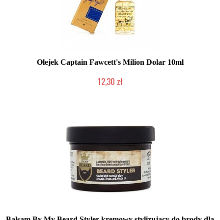
Olejek Captain Fawcett's Milion Dolar 10ml
12,30 zł
Produkt wycofany
Balsam By My Beard Styler kremowy stylizujący do brody dla