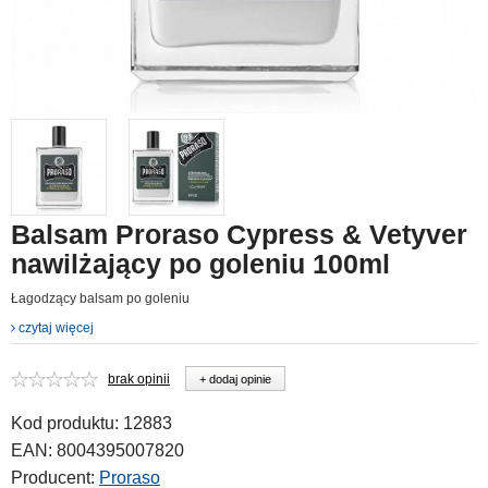
Balsam Proraso Cypress & Vetyver
nawilżający po goleniu 100ml
Łagodzący balsam po goleniu
czytaj więcej
brak opinii
+ dodaj opinie
Kod produktu:
12883
EAN:
8004395007820
Producent:
Proraso