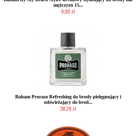
mężczyzn 15...
9,90 zł
Chwilowo niedostępny
Balsam Proraso Refreshing do brody pielęgnujący i
odświeżający do brod...
38,24 zł
Mała ilość (wysyłka w 24h)