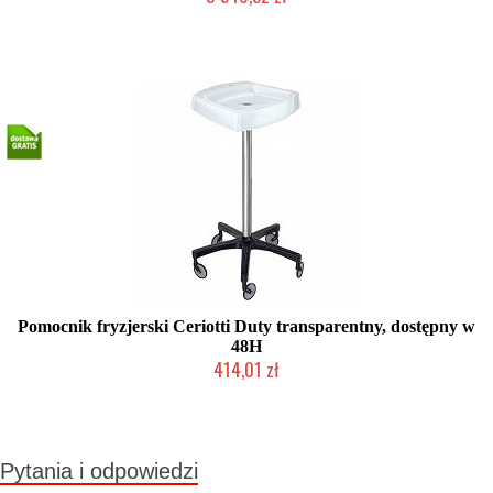
Chwilowo niedostępny
Pomocnik fryzjerski Ceriotti Duty transparentny, dostępny w
48H
414,01 zł
Mała ilość (wysyłka w 24h)
Pytania i odpowiedzi