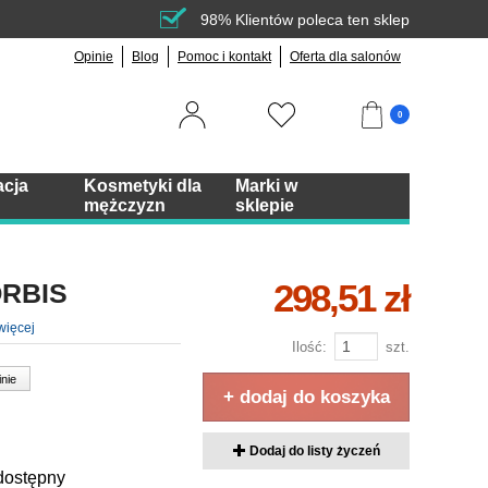
98% Klientów poleca ten sklep
Opinie
Blog
Pomoc i kontakt
Oferta dla salonów
0
acja
Kosmetyki dla
Marki w
mężczyzn
sklepie
298,51 zł
ORBIS
więcej
Ilość:
szt.
inie
+ dodaj do koszyka
Dodaj do listy życzeń
dostępny