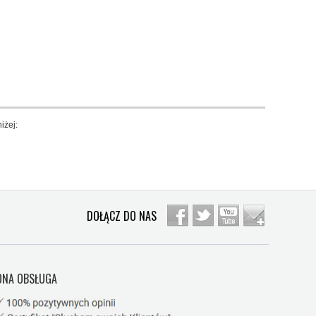
iżej:
DOŁĄCZ DO NAS
NA OBSŁUGA