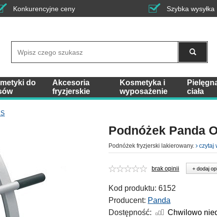
Konkurencyjne ceny
Szybka wysyłka
Wyszukaj
metyki do
Akcesoria
Kosmetyka i
Pielęgn
sów
fryzjerskie
wyposażenie
ciała
IS
Podnóżek Panda 
Podnóżek fryzjerski lakierowany.
czytaj 
brak opinii
+ dodaj op
Kod produktu:
6152
Producent:
Panda
Dostępność:
Chwilowo nie