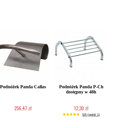
Podnóżek Panda Callas
Podnóżek Panda P-Ch
dostępny w 48h
256,47 zł
12,30 zł
Mała ilość (wysyłka w 24h)
Produkt wycofany
5/5 (opinii: 1)