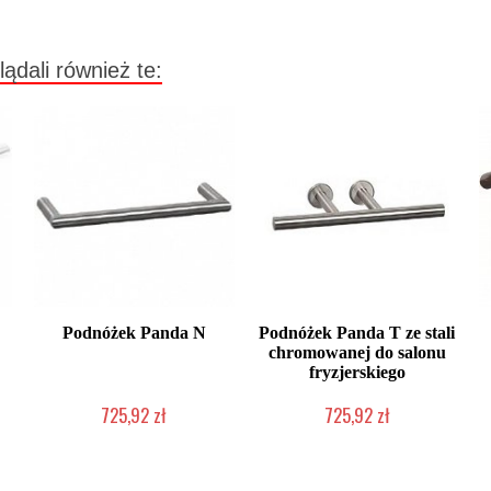
lądali również te:
Podnóżek Panda N
Podnóżek Panda T ze stali
chromowanej do salonu
fryzjerskiego
725,92 zł
725,92 zł
Chwilowo niedostępny
Chwilowo niedostępny