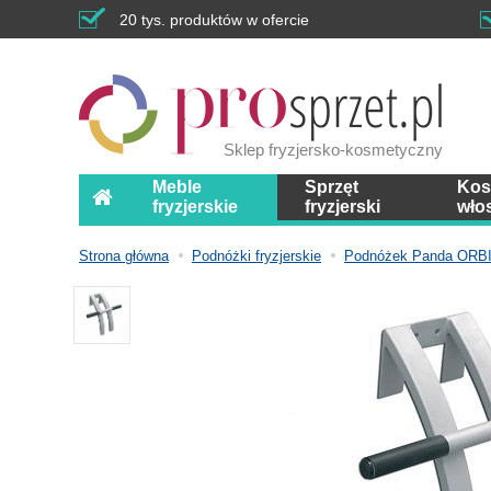
20 tys. produktów w ofercie
Sklep fryzjersko-kosmetyczny
Meble
Sprzęt
Kos
fryzjerskie
fryzjerski
wło
Strona główna
Podnóżki fryzjerskie
Podnóżek Panda ORB