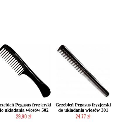
rzebień Pegasus fryzjerski
Grzebień Pegasus fryzjerski
do układania włosów 502
do układania włosów 301
29,90 zł
24,77 zł
Duża ilość (wysyłka w 24h)
Mała ilość (wysyłka w 24h)