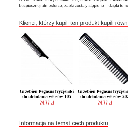
bezpiecznej atmosferze, ząbki zostały stępione – dzięki tem
Klienci, którzy kupili ten produkt kupili równ
Grzebień Pegasus fryzjerski
Grzebień Pegasus fryzjers
do układania włosów 105
do układania włosów 20
24,77 zł
24,77 zł
Duża ilość (wysyłka w 24h)
Mała ilość (wysyłka w 24h)
Informacja na temat cech produktu