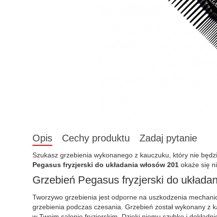
Opis
Cechy produktu
Zadaj pytanie
Szukasz grzebienia wykonanego z kauczuku, który nie będzie 
Pegasus fryzjerski do układania włosów 201
okaże się ni
Grzebień Pegasus fryzjerski do układa
Tworzywo grzebienia jest odporne na uszkodzenia mechanicz
grzebienia podczas czesania. Grzebień został wykonany z k
w Twoim salonie fryzjerskim. Dzięki niemu szybko i dokładn