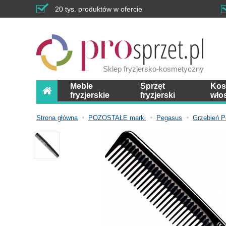
20 tys. produktów w ofercie
Sklep fryzjersko-kosmetyczny
Meble
Sprzęt
Kos
fryzjerskie
fryzjerski
wło
Strona główna
POZOSTAŁE marki
Pegasus
Grzebień P