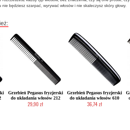
u nie będziesz szarpać, wyrywać włosów i nie skaleczysz skóry głowy.
ież:
ki
Grzebień Pegasus fryzjerski
Grzebień Pegasus fryzjerski
G
2
do układania włosów 212
do układania włosów 610
29,90 zł
36,74 zł
Duża ilość (wysyłka w 24h)
Mała ilość (wysyłka w 24h)