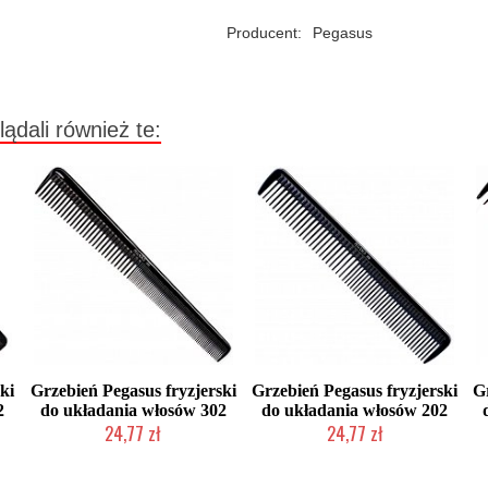
Producent:
Pegasus
lądali również te:
ki
Grzebień Pegasus fryzjerski
Grzebień Pegasus fryzjerski
G
2
do układania włosów 302
do układania włosów 202
24,77 zł
24,77 zł
Duża ilość (wysyłka w 24h)
Mała ilość (wysyłka w 24h)