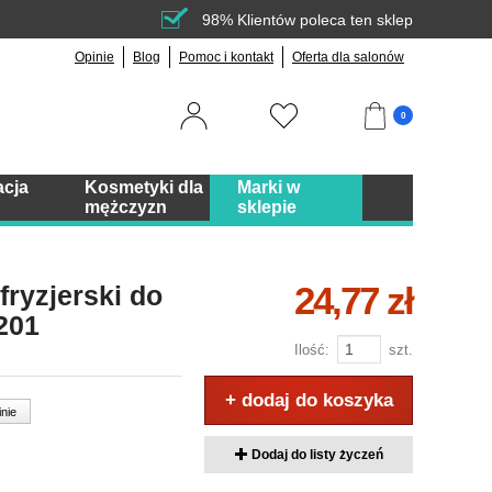
98% Klientów poleca ten sklep
Opinie
Blog
Pomoc i kontakt
Oferta dla salonów
0
acja
Kosmetyki dla
Marki w
mężczyzn
sklepie
24,77 zł
ryzjerski do
201
Ilość:
szt.
+ dodaj do koszyka
inie
Dodaj do listy życzeń