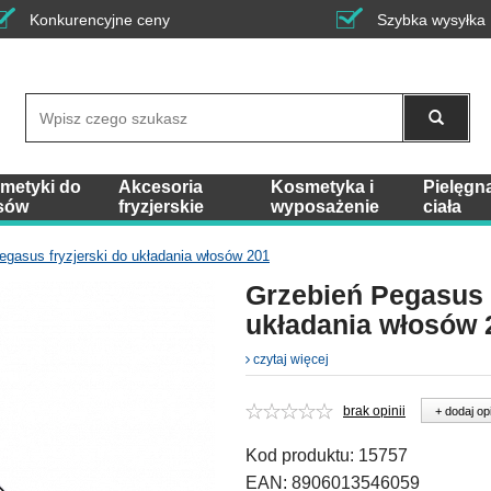
Konkurencyjne ceny
Szybka wysyłka
Wyszukaj
metyki do
Akcesoria
Kosmetyka i
Pielęgn
sów
fryzjerskie
wyposażenie
ciała
egasus fryzjerski do układania włosów 201
Grzebień Pegasus f
układania włosów 
czytaj więcej
brak opinii
+ dodaj op
Kod produktu:
15757
EAN:
8906013546059