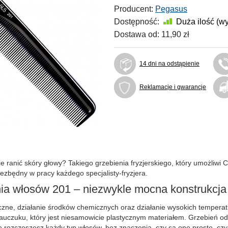
Producent:
Pegasus
Dostępność:
Duża ilość (w
Dostawa od:
11,90 zł
14 dni na odstąpienie
Reklamacje i gwarancje
ranić skóry głowy? Takiego grzebienia fryzjerskiego, który umożliwi C
ezbędny w pracy każdego specjalisty-fryzjera.
nia włosów 201 – niezwykle mocna konstrukcja
ne, działanie środków chemicznych oraz działanie wysokich temperatur
auczuku, który jest niesamowicie plastycznym materiałem. Grzebień o
ie rozczeszesz każdy typ włosów, bez znaczenia, czy są one proste, czy