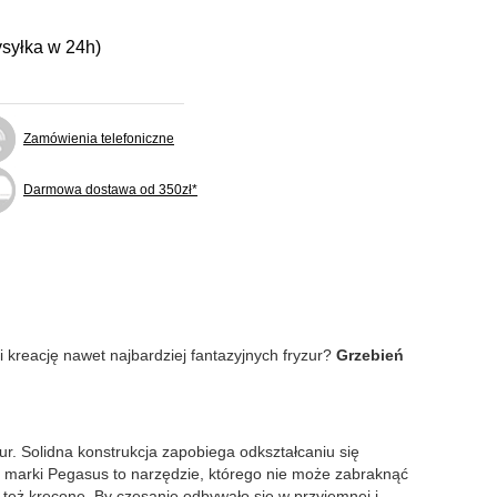
ysyłka w 24h)
Zamówienia telefoniczne
Darmowa dostawa od 350zł*
i kreację nawet najbardziej fantazyjnych fryzur?
Grzebień
. Solidna konstrukcja zapobiega odkształcaniu się
d marki Pegasus to narzędzie, którego nie może zabraknąć
 też kręcone. By czesanie odbywało się w przyjemnej i