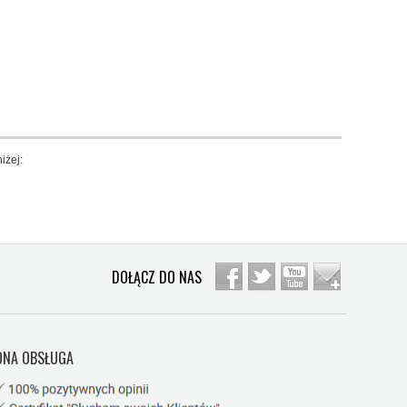
iżej:
DOŁĄCZ DO NAS
NA OBSŁUGA