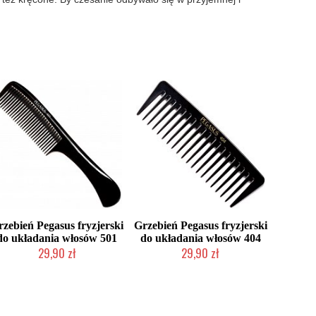
rzebień Pegasus fryzjerski
Grzebień Pegasus fryzjerski
do układania włosów 501
do układania włosów 404
29,90 zł
29,90 zł
Mała ilość (wysyłka w 24h)
Mała ilość (wysyłka w 24h)