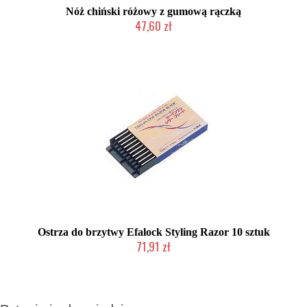
Nóż chiński różowy z gumową rączką
47,60 zł
Produkt wycofany
Ostrza do brzytwy Efalock Styling Razor 10 sztuk
71,91 zł
Duża ilość (wysyłka w 24h)