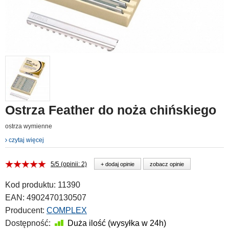
Ostrza Feather do noża chińskiego
ostrza wymienne
czytaj więcej
5/5 (opinii: 2)
+ dodaj opinie
zobacz opinie
Kod produktu:
11390
EAN:
4902470130507
Producent:
COMPLEX
Dostępność:
Duża ilość (wysyłka w 24h)