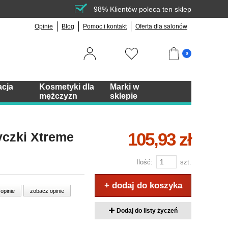
98% Klientów poleca ten sklep
Opinie
Blog
Pomoc i kontakt
Oferta dla salonów
0
acja
Kosmetyki dla
Marki w
mężczyzn
sklepie
105,93 zł
yczki Xtreme
Ilość:
szt.
+ dodaj do koszyka
 opinie
zobacz opinie
Dodaj do listy życzeń