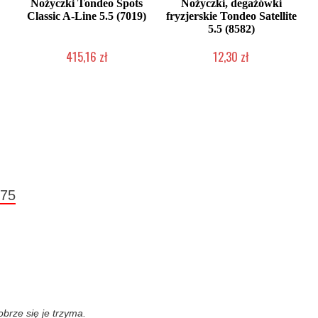
Nożyczki Tondeo Spots
Nożyczki, degażówki
Classic A-Line 5.5 (7019)
fryzjerskie Tondeo Satellite
5.5 (8582)
415,16 zł
12,30 zł
Produkt wycofany
Produkt wycofany
.75
obrze się je trzyma.