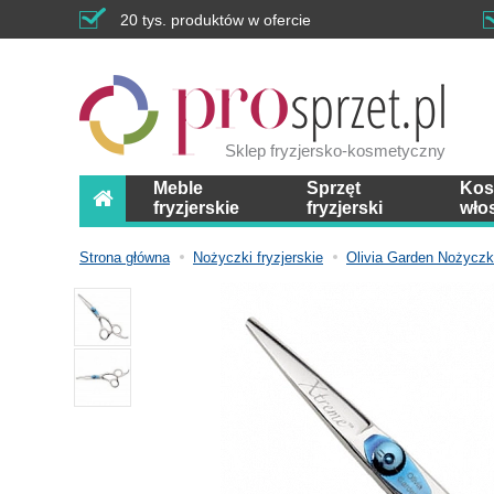
20 tys. produktów w ofercie
Sklep fryzjersko-kosmetyczny
Meble
Sprzęt
Kos
fryzjerskie
fryzjerski
wło
Strona główna
Nożyczki fryzjerskie
Olivia Garden Nożyczk