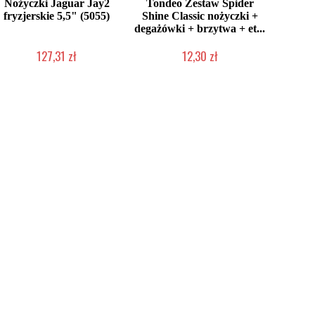
Nożyczki Jaguar Jay2
Tondeo Zestaw Spider
fryzjerskie 5,5" (5055)
Shine Classic nożyczki +
degażówki + brzytwa + et...
127,31 zł
12,30 zł
Produkt wycofany
Produkt wycofany