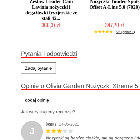
Zestaw Leader Cam
Nożyczki Tondeo Spots
Lavinia nożyczki i
Offset A-Line 5.0 (7020)
degażówki fryzjerskie ze
stali 42...
366,37 zł
347,70 zł
Produkt wycofany
Produkt wycofany
5/5 (opinii: 1)
Pytania i odpowiedzi
Zadaj pytanie
Opinie o Olivia Garden Nożyczki Xtreme 5
dodaj opinię
Jak weryfikujemy recenzje?
Joanna
14-05-2021
J
Nożyczki są bardzo ciężkie, ale są poręczne i d