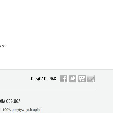
iżej:
DOŁĄCZ DO NAS
NA OBSŁUGA