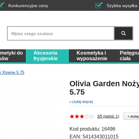
Konkurencyjne ceny
Szybka wysyłka
Wyszukaj
metyki do
Akcesoria
Kosmetyka i
Pielęgn
sów
fryzjerskie
wyposażenie
ciała
i Xtreme 5.75
Olivia Garden Noż
5.75
czytaj więcej
3/5 (opinii: 1)
+ dodaj
Kod produktu:
16496
EAN:
5414343011015