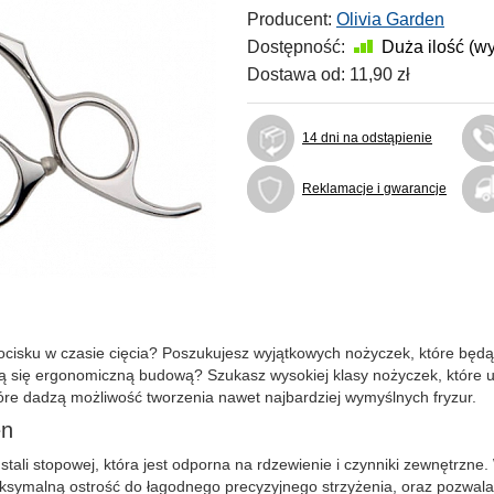
Producent:
Olivia Garden
Dostępność:
Duża ilość (w
Dostawa od:
11,90 zł
14 dni na odstąpienie
Reklamacje i gwarancje
 docisku w czasie cięcia? Poszukujesz wyjątkowych nożyczek, które b
ą się ergonomiczną budową? Szukasz wysokiej klasy nożyczek, które uł
tóre dadzą możliwość tworzenia nawet najbardziej wymyślnych fryzur.
en
stali stopowej, która jest odporna na rdzewienie i czynniki zewnętrzne
symalną ostrość do łagodnego precyzyjnego strzyżenia, oraz pozwala n