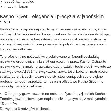
podpórka na palec
made in Japan
Kasho Silver - elegancja i precyzja w japońskim
stylu
Kasho Silver z japońskiej stali to synonim niezwykłej elegancji, która
zachwyci Ciebie i klientów Twojego salonu. Nożyczki idealne do ślizgu,
nie zawiodą Cię w żadnej sytuacji za sprawą doskonałego ostrza ze
stali węglowej wykończonego na wysoki połysk zachwycający swoim
lustrzanym odbiciem.
Te profesjonalne nożyczki wyprodukowane w Japonii posiadają
niezwykle ergonomiczny kształt opracowany przez Kasho. Ostrza to
niezwykle wytrzymałe, prawdziwe dzieła sztuki i technologii - wykute ze
stali węglowej ATS314 o zwiększonej zawartości kobaltu i matrycowej
strukturze stali. Jeśli należysz do stylistów ceniących sobie piękno
profesjonalnego narzędzia, to nożyczki offsetowe Kasho Silver nie
zawiodą Twoich oczekiwań.
Oferujemy grawerowanie na ostrzu nożyczek fryzjerskich Kasho.
Zamów grawer z dowolnym napisem składającym się z maksymalnie
15 znaków.
Do wyboru 6 rodzajów czcionek.