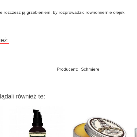
e rozczesz ją grzebieniem, by rozprowadzić równomiernie olejek
ież:
Producent:
Schmiere
lądali również te: