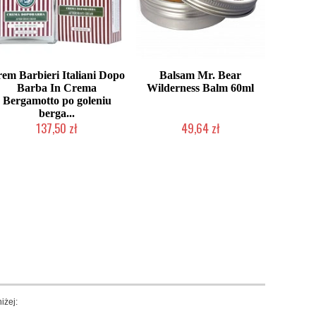
em Barbieri Italiani Dopo
Balsam Mr. Bear
Barba In Crema
Wilderness Balm 60ml
Bergamotto po goleniu
berga...
137,50 zł
49,64 zł
Duża ilość (wysyłka w 24h)
Produkt wycofany
iżej: