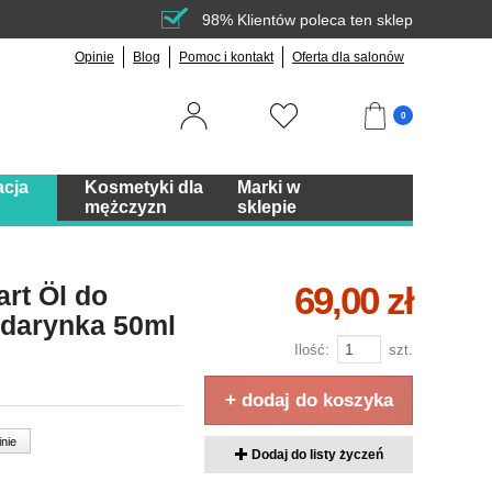
98% Klientów poleca ten sklep
Opinie
Blog
Pomoc i kontakt
Oferta dla salonów
0
acja
Kosmetyki dla
Marki w
mężczyzn
sklepie
69,00 zł
rt Öl do
ndarynka 50ml
Ilość:
szt.
+ dodaj do koszyka
inie
Dodaj do listy życzeń