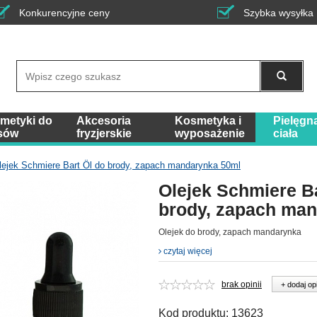
Konkurencyjne ceny
Szybka wysyłka
Wyszukaj
metyki do
Akcesoria
Kosmetyka i
Pielęgn
sów
fryzjerskie
wyposażenie
ciała
lejek Schmiere Bart Öl do brody, zapach mandarynka 50ml
Olejek Schmiere Ba
brody, zapach ma
Olejek do brody, zapach mandarynka
czytaj więcej
brak opinii
+ dodaj op
Kod produktu:
13623