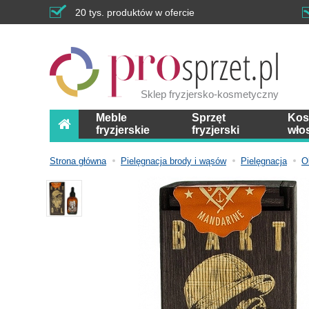
20 tys. produktów w ofercie
Sklep fryzjersko-kosmetyczny
Meble
Sprzęt
Kos
fryzjerskie
fryzjerski
wło
Strona główna
Pielęgnacja brody i wąsów
Pielęgnacja
O