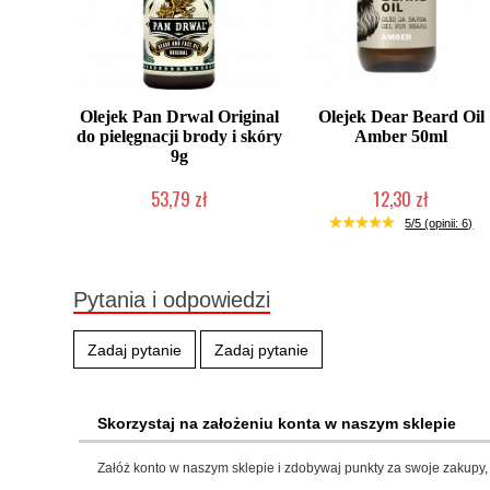
Olejek Pan Drwal Original
Olejek Dear Beard Oil
do pielęgnacji brody i skóry
Amber 50ml
9g
53,79 zł
12,30 zł
Mała ilość (wysyłka w 24h)
Produkt wycofany
5/5 (opinii: 6)
Pytania i odpowiedzi
Zadaj pytanie
Zadaj pytanie
Skorzystaj na założeniu konta w naszym sklepie
Załóż konto w naszym sklepie i zdobywaj punkty za swoje zakupy, 