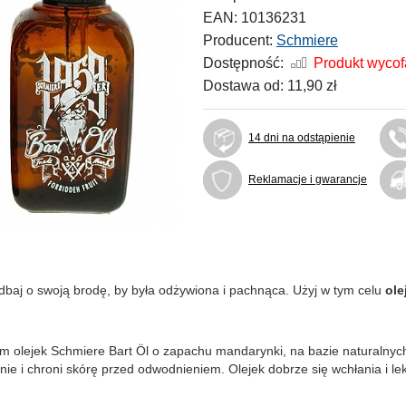
EAN:
10136231
Producent:
Schmiere
Dostępność:
Produkt wyco
Dostawa od:
11,90 zł
14 dni na odstąpienie
Reklamacje i gwarancje
baj o swoją brodę, by była odżywiona i pachnąca. Użyj w tym celu
ole
m olejek Schmiere Bart Öl o zapachu mandarynki, na bazie naturalnych
yjnie i chroni skórę przed odwodnieniem. Olejek dobrze się wchłania i le