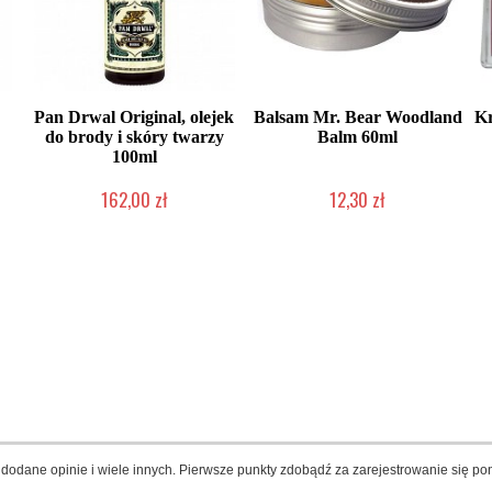
Pan Drwal Original, olejek
Balsam Mr. Bear Woodland
Kr
do brody i skóry twarzy
Balm 60ml
100ml
162,00 zł
12,30 zł
Mała ilość (wysyłka w 24h)
Produkt wycofany
dodane opinie i wiele innych. Pierwsze punkty zdobądź za zarejestrowanie się pon