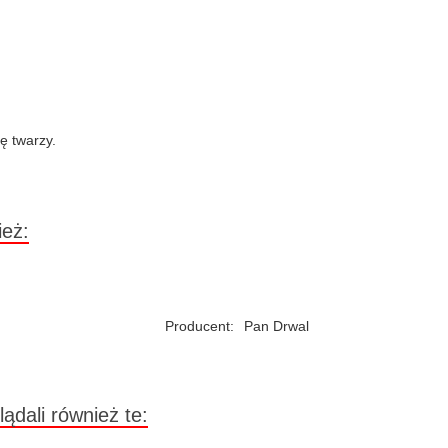
ę twarzy.
ież:
Producent:
Pan Drwal
lądali również te: