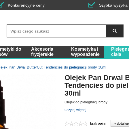
Konkurencyjne ceny
Szybka wysyłka
Wyszukaj
metyki do
Akcesoria
Kosmetyka i
Pielęgn
sów
fryzjerskie
wyposażenie
ciała
lejek Pan Drwal ButterCut Tendencies do pielęgnacji brody 30ml
Olejek Pan Drwal 
Tendencies do piel
30ml
Olejek do pielęgnacji brody
czytaj więcej
brak opinii
+ dodaj op