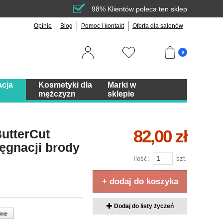
98% Klientów poleca ten sklep
Opinie
Blog
Pomoc i kontakt
Oferta dla salonów
0
acja
Kosmetyki dla
Marki w
mężczyzn
sklepie
82,00 zł
ButterCut
ęgnacji brody
Ilość:
szt.
+ dodaj do koszyka
Dodaj do listy życzeń
inie