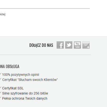
iżej:
DOŁĄCZ DO NAS
NA OBSŁUGA