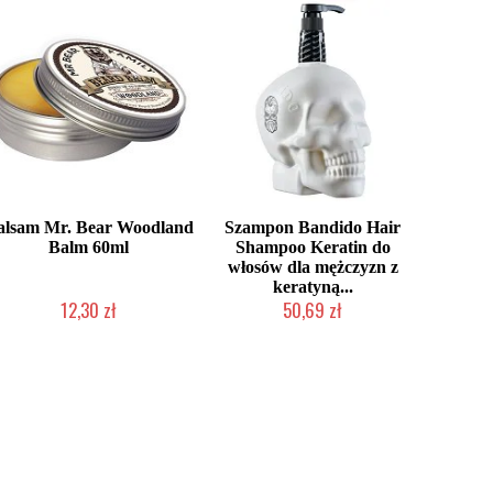
alsam Mr. Bear Woodland
Szampon Bandido Hair
Balm 60ml
Shampoo Keratin do
włosów dla mężczyzn z
keratyną...
12,30 zł
50,69 zł
Produkt wycofany
Chwilowo niedostępny