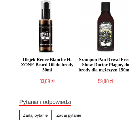
Olejek Renee Blanche H-
Szampon Pan Drwal Fre
ZONE Beard Oil do brody
Show Doctor Plague, d
50ml
brody dla mężczyzn 150m.
33,09 zł
59,00 zł
Produkt wycofany
Mała ilość (wysyłka w 24h)
Pytania i odpowiedzi
Zadaj pytanie
Zadaj pytanie