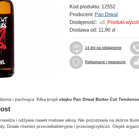
Kod produktu:
12552
Producent:
Pan Drwal
Dostępność:
Produkt wyco
Dostawa od:
11,90 zł
14 dni na odstąpienie
Reklamacje i gwarancje
lżona i pachnąca. Kilka kropli
olejku Pan Drwal Butter Cut Tendenci
rost
nawilża i odżywia nawet matowe włosy. Nie pozostawia na skórze tłuste
dy. Działa również przeciwbakteryjnie i przeciwgrzybiczo. Olejek argano