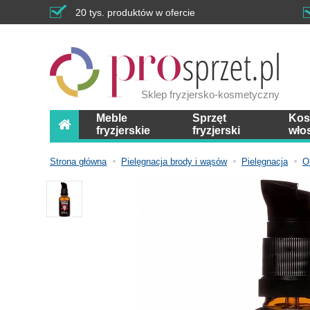
20 tys. produktów w ofercie
Sklep fryzjersko-kosmetyczny
Meble
Sprzęt
Kos
fryzjerskie
fryzjerski
wło
Strona główna
Pielęgnacja brody i wąsów
Pielęgnacja
O