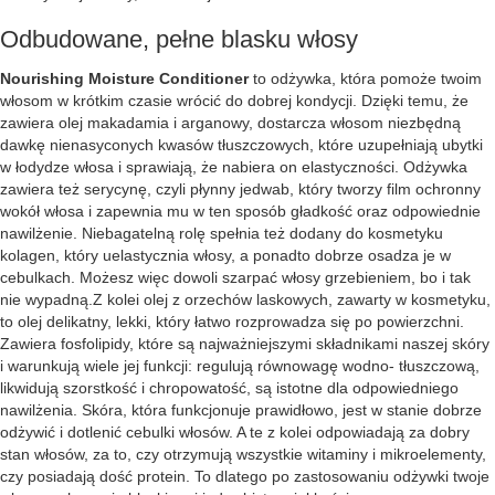
Odbudowane, pełne blasku włosy
Nourishing Moisture Conditioner
to odżywka, która pomoże twoim
włosom w krótkim czasie wrócić do dobrej kondycji. Dzięki temu, że
zawiera olej makadamia i arganowy, dostarcza włosom niezbędną
dawkę nienasyconych kwasów tłuszczowych, które uzupełniają ubytki
w łodydze włosa i sprawiają, że nabiera on elastyczności. Odżywka
zawiera też serycynę, czyli płynny jedwab, który tworzy film ochronny
wokół włosa i zapewnia mu w ten sposób gładkość oraz odpowiednie
nawilżenie. Niebagatelną rolę spełnia też dodany do kosmetyku
kolagen, który uelastycznia włosy, a ponadto dobrze osadza je w
cebulkach. Możesz więc dowoli szarpać włosy grzebieniem, bo i tak
nie wypadną.Z kolei olej z orzechów laskowych, zawarty w kosmetyku,
to olej delikatny, lekki, który łatwo rozprowadza się po powierzchni.
Zawiera fosfolipidy, które są najważniejszymi składnikami naszej skóry
i warunkują wiele jej funkcji: regulują równowagę wodno- tłuszczową,
likwidują szorstkość i chropowatość, są istotne dla odpowiedniego
nawilżenia. Skóra, która funkcjonuje prawidłowo, jest w stanie dobrze
odżywić i dotlenić cebulki włosów. A te z kolei odpowiadają za dobry
stan włosów, za to, czy otrzymują wszystkie witaminy i mikroelementy,
czy posiadają dość protein. To dlatego po zastosowaniu odżywki twoje