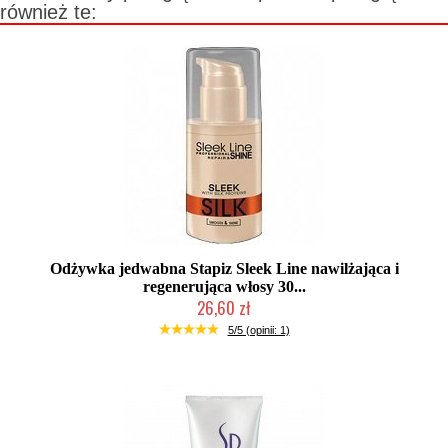
również te:
Odżywka jedwabna Stapiz Sleek Line nawilżająca i
regenerująca włosy 30...
26,60 zł
Duża ilość (wysyłka w 24h)
5/5 (opinii: 1)