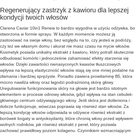
Regenerujący zastrzyk z kawioru dla lepszej
kondycji twoich włosów
Clarena Caviar 10in1 Renew to bardzo wygodna w użyciu odżywka, bo
stworzona w formie sprayu. W każdym momencie możesz ją
zastosować na swoje włosy, bez względu na to, czy jesteś w podróży,
czy też we własnym domu i akurat nie masz czasu na mycie włosów.
Kosmetyk posiada unikalny ekstrakt z kawioru, który potrafi skutecznie
odbudować komórki i jednocześnie zahamować efekty starzenia się
włosów. Dzięki zawartości nienasyconych kwasów tłuszczowych
wpływa na lepszą elastyczność włosów stają się one mniej podatne na
złamania i bardziej sprężyste. Ponadto zawiera prowitaminę B5, która
mocno nawilża włosy oraz łagodzi podrażnioną skórę głowy.
Uregulowanie funkcjonowania skóry na głowie jest bardzo istotnym
elementem w procesie odnowy włosów, gdyż wpływa na stan cebulek-
głównego centrum odżywiającego włosy. Jeśli skóra jest dotleniona i
dobrze funkcjonuje, wówczas poprawia się również stan włosów. Za
lepszą kondycję włosów odpowiada w odżywce również ekstrakt z
borówek bogaty w antyoksydanty, które chronią włosy przed wpływem
wolnych rodników, jak również ekstrakt z pereł, który pozwala
zachować prawidłowy poziom kolagenu. Czynnikiem wzmacniającym