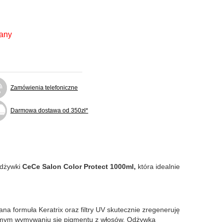
fany
Zamówienia telefoniczne
Darmowa dostawa od 350zł*
odżywki
CeCe Salon Color Protect 1000ml,
która idealnie
 formuła Keratrix oraz filtry UV skutecznie zregeneruję
samym wymywaniu się pigmentu z włosów. Odżywka