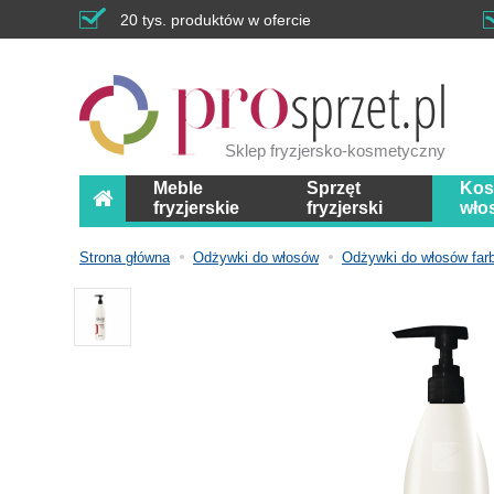
20 tys. produktów w ofercie
Sklep fryzjersko-kosmetyczny
Meble
Sprzęt
Kos
fryzjerskie
fryzjerski
wło
Strona główna
Odżywki do włosów
Odżywki do włosów fa