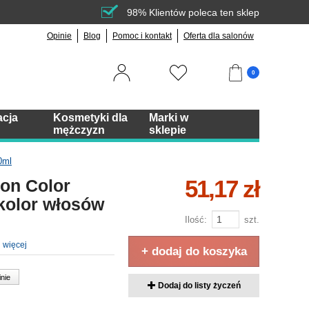
98% Klientów poleca ten sklep
Opinie
Blog
Pomoc i kontakt
Oferta dla salonów
0
acja
Kosmetyki dla
Marki w
mężczyzn
sklepie
0ml
51,17 zł
on Color
 kolor włosów
Ilość:
szt.
j więcej
+ dodaj do koszyka
inie
Dodaj do listy życzeń