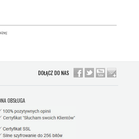
iżej:
DOŁĄCZ DO NAS
NA OBSŁUGA