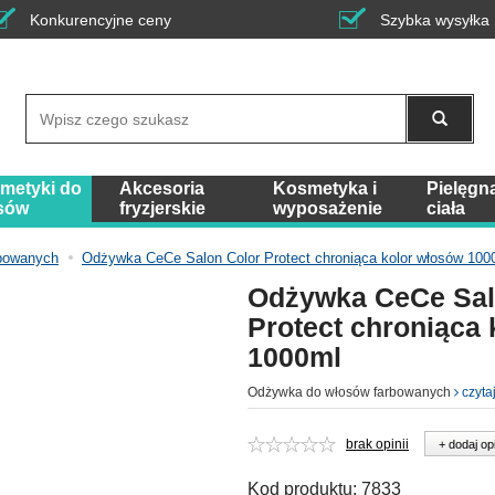
Konkurencyjne ceny
Szybka wysyłka
Wyszukaj
metyki do
Akcesoria
Kosmetyka i
Pielęgn
sów
fryzjerskie
wyposażenie
ciała
rbowanych
Odżywka CeCe Salon Color Protect chroniąca kolor włosów 100
Odżywka CeCe Sal
Protect chroniąca
1000ml
Odżywka do włosów farbowanych
czyta
brak opinii
+ dodaj op
Kod produktu:
7833