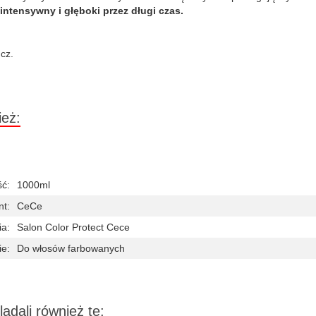
intensywny i głęboki przez długi czas.
cz.
ież:
ć:
1000ml
nt:
CeCe
ia:
Salon Color Protect Cece
ie:
Do włosów farbowanych
lądali również te: