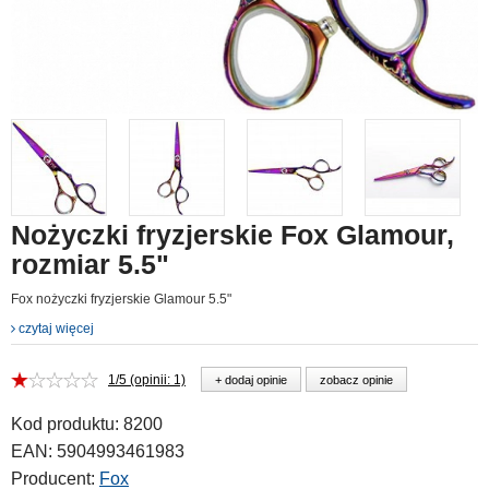
Nożyczki fryzjerskie Fox Glamour,
rozmiar 5.5"
Fox nożyczki fryzjerskie Glamour 5.5"
czytaj więcej
1/5 (opinii: 1)
+ dodaj opinie
zobacz opinie
Kod produktu:
8200
EAN:
5904993461983
Producent:
Fox