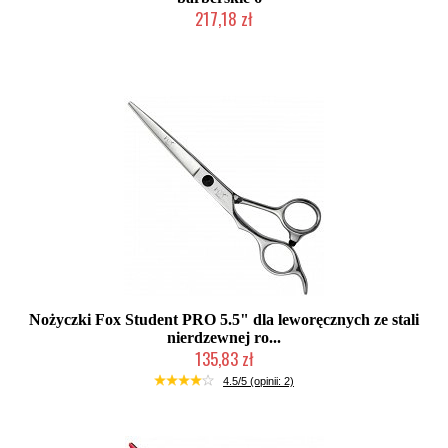
217,18 zł
Produkt wycofany
Nożyczki Fox Student PRO 5.5" dla leworęcznych ze stali
nierdzewnej ro...
135,83 zł
Duża ilość (wysyłka w 24h)
4.5/5 (opinii: 2)