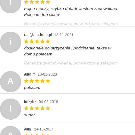
I
Fajne rzeczy, szybko dotarli. Jestem zadowolona.
Polecam ten sklep!
Recenzja zweryfikowana, potwierdzona zakupem
i...a@adm.lublin.pl
18-11-2021
i
doskonałe do strzyżenia i podcinania, także w
domu.polecam
Recenzja zweryfikowana, potwierdzona zakupem
Anonim
10-01-2020
A
polecam
luckyluk
04-03-2018
l
super
Anna
24-10-2017