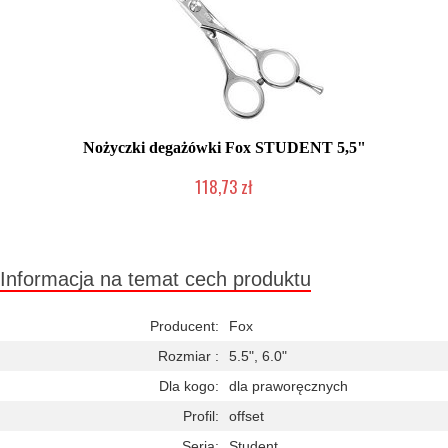
Nożyczki degażówki Fox STUDENT 5,5"
118,73 zł
Duża ilość (wysyłka w 24h)
Informacja na temat cech produktu
Producent:
Fox
Rozmiar :
5.5", 6.0"
Dla kogo:
dla praworęcznych
Profil:
offset
Seria:
Student